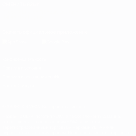
СМЕНИТЬ ЯЗЫК
Русский
English
Français
Deutsch
Русский
Español
Italiano
Português
Скачать официальное приложение
Конфиденциальность
Правила и условия
Правила в отношении cookie
Настройки куки
© 1998-2026 УЕФА. Все права защищены
Название UEFA, логотип УЕФА, а также элементы дизайна,
относящиеся к соревнованиям УЕФА, являются
зарегистрированными торговыми марками УЕФА и/или
охраняются авторским правом. Использование этих торговых