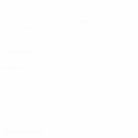
Матчи
Минуты на поле
81,17 ср. за матч
4
6
Голы
Голевые пасы
0,67 ср. за матч
1 ср. за матч
0
0
Желтые карточки
Красные карточки
Передачи
Атака
Дисциплина