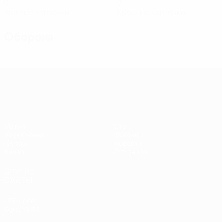
0
0
Желтые карточки
Красные карточки
Оборона
Европейская квалификация среди ж
Матчи
Стат.
Жеребьевки
Команды
Группы
Новости
Видео
О турнире
ДРУГИЕ
САЙТЫ
UEFA.com
Фонд УЕФА