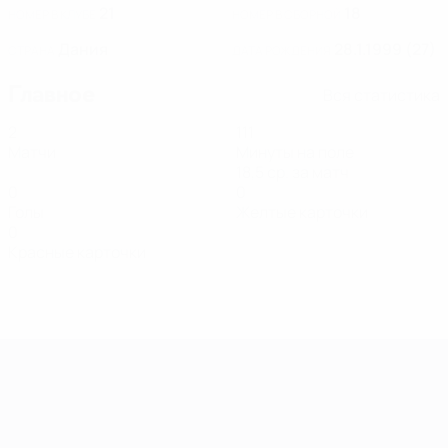
21
18
НОМЕР В КЛУБЕ
НОМЕР В СБОРНОЙ
Дания
28.1.1999 (27)
СТРАНА
ДАТА РОЖДЕНИЯ
Главное
Вся статистика
2
111
Матчи
Минуты на поле
18,5 ср. за матч
0
0
Голы
Желтые карточки
0
Красные карточки
Европейская квалификация среди ж