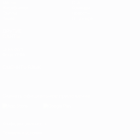
Матчи
Стат.
Жеребьевки
Команды
Группы
Новости
Видео
О турнире
ДРУГИЕ
САЙТЫ
UEFA.com
Фонд УЕФА
СМЕНИТЬ ЯЗЫК
Русский
English
Français
Deutsch
Русский
Español
Italiano
Português
Скачать официальное приложение
Конфиденциальность
Правила и условия