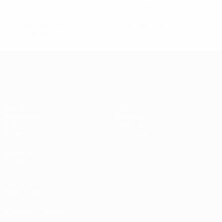
0,5 ср. за матч
1
0
Желтые карточки
Красные карточки
0,5 ср. за матч
Европейская квалификация среди ж
Матчи
Стат.
Жеребьевки
Команды
Группы
Новости
Видео
О турнире
ДРУГИЕ
САЙТЫ
UEFA.com
Фонд УЕФА
СМЕНИТЬ ЯЗЫК