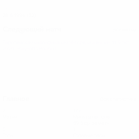
ДАТА РОЖДЕНИЯ
28.6.1994 (32)
Следующий матч
Все матчи
Европейская квалификация ЧМ среди женщин
пт 9 окт.
2026
· Play-offs Round 1
Главное
Вся статистика
2
179
Матчи
Минуты на поле
89,5 ср. за матч
0
1
Голы
Голевые пасы