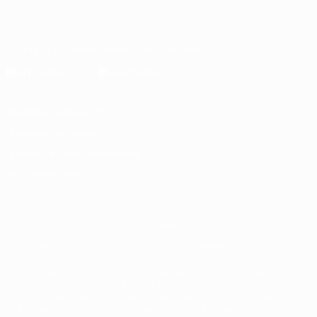
Русский
English
Français
Deutsch
Русский
Español
Italiano
Português
Скачать официальное приложение
Конфиденциальность
Правила и условия
Правила в отношении cookie
Настройки куки
© 1998-2026 УЕФА. Все права защищены
Название UEFA, логотип УЕФА, а также элементы дизайна,
относящиеся к соревнованиям УЕФА, являются
зарегистрированными торговыми марками УЕФА и/или
охраняются авторским правом. Использование этих торговых
марок в коммерческих целях запрещено. Пользуясь сайтом
UEFA.com, вы тем самым соглашаетесь с Правилами и