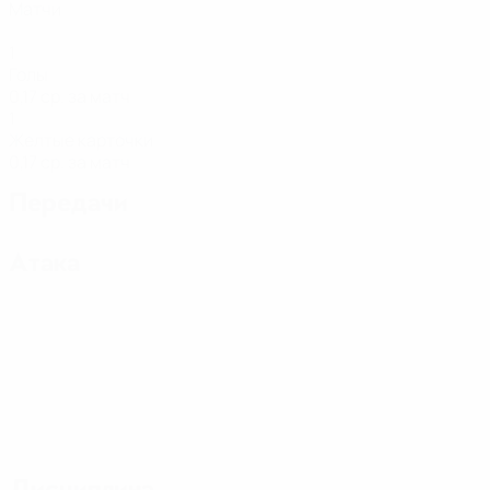
Матчи
1
Голы
0,17 ср. за матч
1
Желтые карточки
0,17 ср. за матч
Передачи
Атака
Дисциплина