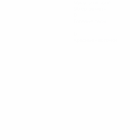
Минуты на поле
90 ср. за матч
0
Голевые пасы
0
Красные карточки