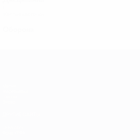
1
Желтые карточки
Оборона
Европейская квалификация среди ж
Матчи
Жеребьевки
Группы
Видео
ДРУГИЕ САЙТЫ
UEFA.com
Фонд УЕФА