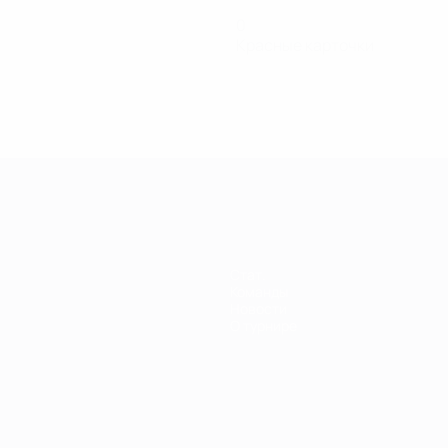
0
Красные карточки
енщин
Стат.
Команды
Новости
О турнире