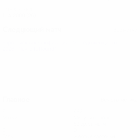
ДАТА РОЖДЕНИЯ
11.4.2000 (26)
Следующий матч
Все матчи
Европейская квалификация ЧМ среди женщин
пт 9 окт.
2026
· Play-offs Round 1
Главное
Вся статистика
6
492
Матчи
Минуты на поле
82 ср. за матч
0
0
Голы
Желтые карточки