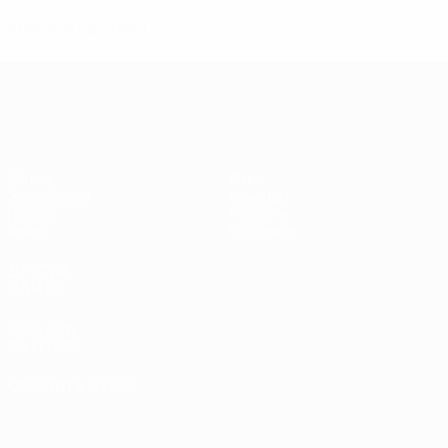
0
Красные карточки
Европейская квалификация среди ж
Матчи
Стат.
Жеребьевки
Команды
Группы
Новости
Видео
О турнире
ДРУГИЕ
САЙТЫ
UEFA.com
Фонд УЕФА
СМЕНИТЬ ЯЗЫК
Русский
English
Français
Deutsch
Русский
Español
Italiano
Português