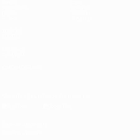
Матчи
Стат.
Жеребьевки
Команды
Группы
Новости
Видео
О турнире
ДРУГИЕ
САЙТЫ
UEFA.com
Фонд УЕФА
СМЕНИТЬ ЯЗЫК
Русский
English
Français
Deutsch
Русский
Español
Italiano
Português
Скачать официальное приложение
Конфиденциальность
Правила и условия