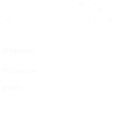
Матчи
Минуты на поле
61,2 ср. за матч
0
2
Голы
Желтые карточки
0,4 ср. за матч
0
Красные карточки
Оборона
Передачи
Атака