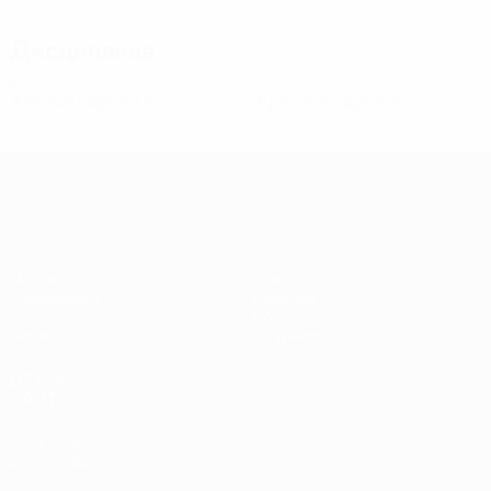
Дисциплина
2
0
Желтые карточки
Красные карточки
Европейская квалификация среди ж
Матчи
Стат.
Жеребьевки
Команды
Группы
Новости
Видео
О турнире
ДРУГИЕ
САЙТЫ
UEFA.com
Фонд УЕФА