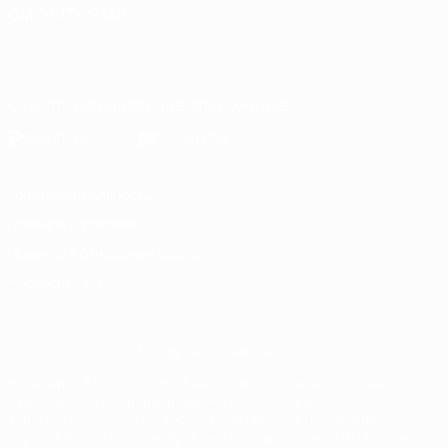
СМЕНИТЬ ЯЗЫК
Русский
English
Français
Deutsch
Русский
Español
Italiano
Português
Скачать официальное приложение
Конфиденциальность
Правила и условия
Правила в отношении cookie
Настройки куки
© 1998-2026 УЕФА. Все права защищены
Название UEFA, логотип УЕФА, а также элементы дизайна,
относящиеся к соревнованиям УЕФА, являются
зарегистрированными торговыми марками УЕФА и/или
охраняются авторским правом. Использование этих торговых