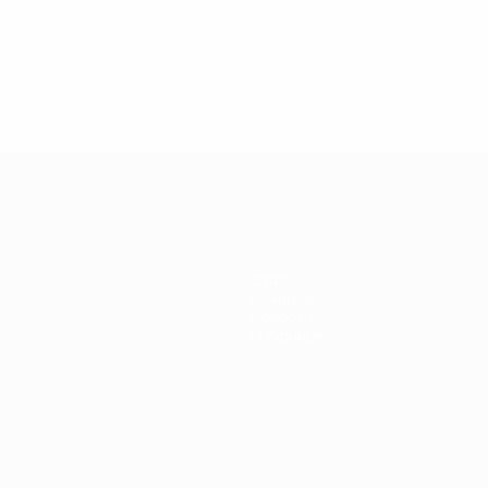
енщин
Стат.
Команды
Новости
О турнире