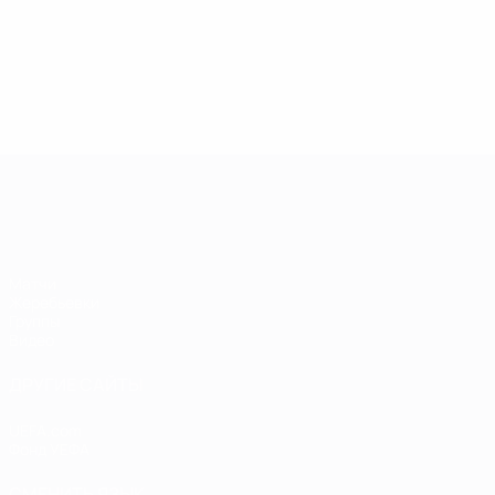
Европейская квалификация среди ж
Матчи
Жеребьевки
Группы
Видео
ДРУГИЕ САЙТЫ
UEFA.com
Фонд УЕФА
СМЕНИТЬ ЯЗЫК