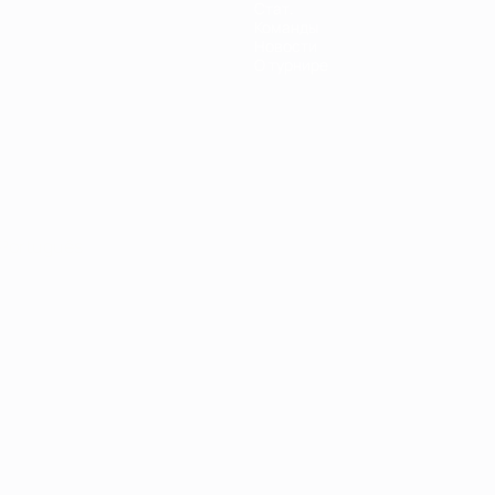
Стат.
Команды
Новости
О турнире
Português