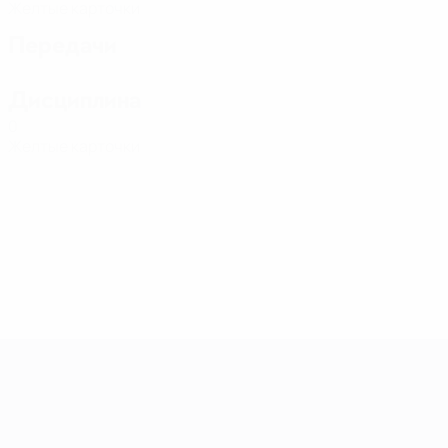
Желтые карточки
Передачи
Дисциплина
0
Желтые карточки
Европейская квалификация среди ж