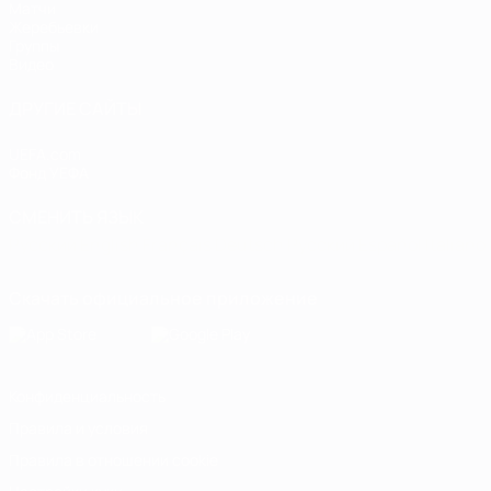
Матчи
Жеребьевки
Группы
Видео
ДРУГИЕ САЙТЫ
UEFA.com
Фонд УЕФА
СМЕНИТЬ ЯЗЫК
Русский
English
Français
Deutsch
Русский
Español
Italiano
Скачать официальное приложение
Конфиденциальность
Правила и условия
Правила в отношении cookie