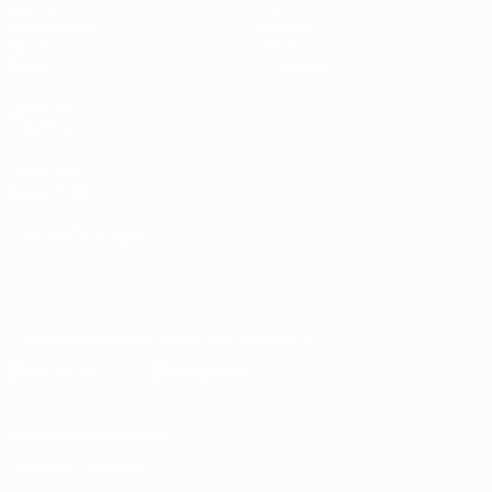
Матчи
Стат.
Жеребьевки
Команды
Группы
Новости
Видео
О турнире
ДРУГИЕ
САЙТЫ
UEFA.com
Фонд УЕФА
СМЕНИТЬ ЯЗЫК
Русский
English
Français
Deutsch
Русский
Español
Italiano
Português
Скачать официальное приложение
Конфиденциальность
Правила и условия