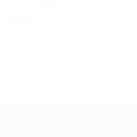
Босния и Герцеговина
18.5.2003 (23)
Главное
Вся статистика
1
26
Матчи
Минуты на поле
0
0
Голы
Желтые карточки
0
Красные карточки
Европейская квалификация среди ж