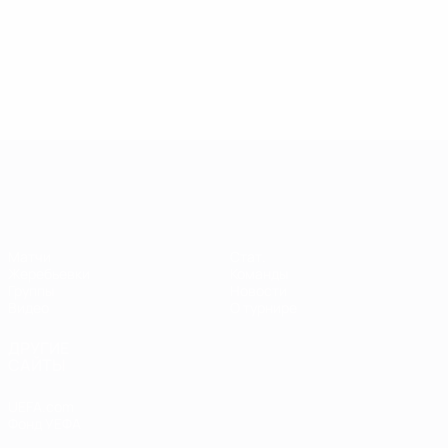
Европейская квалификация среди ж
Матчи
Стат.
Жеребьевки
Команды
Группы
Новости
Видео
О турнире
ДРУГИЕ
САЙТЫ
UEFA.com
Фонд УЕФА