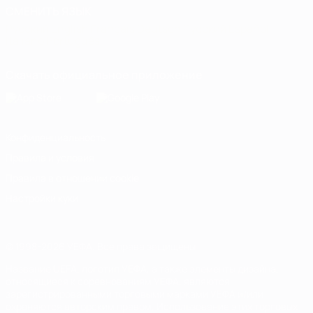
СМЕНИТЬ ЯЗЫК
Русский
English
Français
Deutsch
Русский
Español
Italiano
Português
Скачать официальное приложение
Конфиденциальность
Правила и условия
Правила в отношении cookie
Настройки куки
© 1998-2026 УЕФА. Все права защищены
Название UEFA, логотип УЕФА, а также элементы дизайна,
относящиеся к соревнованиям УЕФА, являются
зарегистрированными торговыми марками УЕФА и/или
охраняются авторским правом. Использование этих торговых