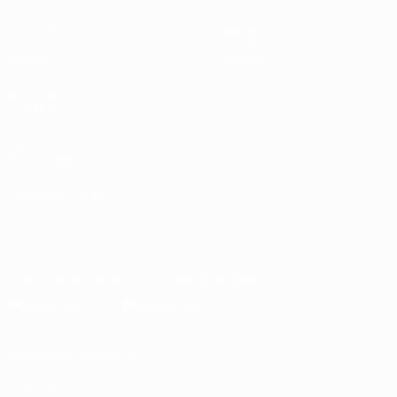
Матчи
Стат.
Жеребьевки
Команды
Группы
Новости
Видео
О турнире
ДРУГИЕ
САЙТЫ
UEFA.com
Фонд УЕФА
СМЕНИТЬ ЯЗЫК
Русский
English
Français
Deutsch
Русский
Español
Italiano
Português
Скачать официальное приложение
Конфиденциальность
Правила и условия