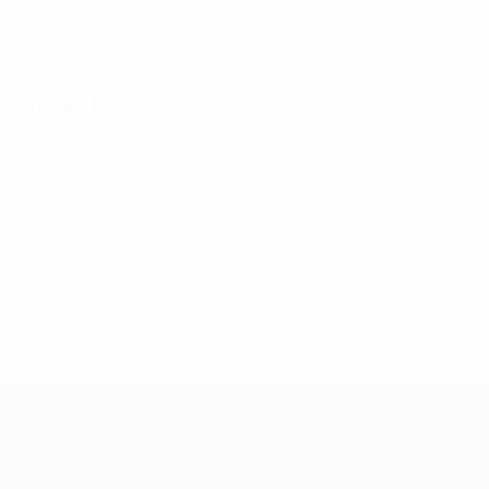
ДАТА РОЖДЕНИЯ
05.3.2007 (19)
Главное
Вся статистика
3
130
Матчи
Минуты на поле
32,5 ср. за матч
0
1
Голы
Всего ударов
0,25 ср. за матч
0
0
Голевые пасы
Желтые карточки
0
Красные карточки
Европейская квалификация среди ж