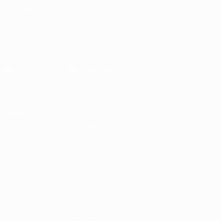
СМЕНИТЬ ЯЗЫК
Русский
English
Français
Deutsch
Русский
Español
Italiano
Português
Скачать официальное приложение
Конфиденциальность
Правила и условия
Правила в отношении cookie
Настройки куки
© 1998-2026 УЕФА. Все права защищены
Название UEFA, логотип УЕФА, а также элементы дизайна,
относящиеся к соревнованиям УЕФА, являются
зарегистрированными торговыми марками УЕФА и/или
охраняются авторским правом. Использование этих торговых