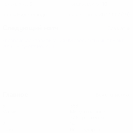
6
10
НОМЕР В КЛУБЕ
НОМЕР В СБОРНОЙ
Нидерланды
30.1.2007 (19)
СТРАНА
ДАТА РОЖДЕНИЯ
Следующий матч
Все матчи
Европейская квалификация ЧМ среди женщин
пт 9 окт.
2026
· Play-offs Round 1
Главное
Вся статистика
5
388
Матчи
Минуты на поле
77,6 ср. за матч
2
14
Голы
Всего ударов