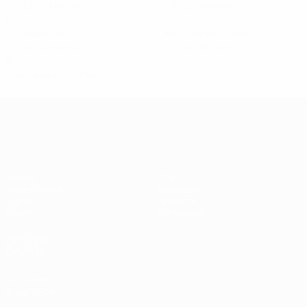
0,4 ср. за матч
2,8 ср. за матч
1
1
Голевые пасы
Желтые карточки
0,2 ср. за матч
0,2 ср. за матч
0
Красные карточки
Европейская квалификация среди ж
Матчи
Стат.
Жеребьевки
Команды
Группы
Новости
Видео
О турнире
ДРУГИЕ
САЙТЫ
UEFA.com
Фонд УЕФА