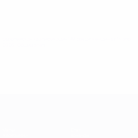
Европейская квалификация ЧМ среди женщин
вт 14 апр.
2026
· Общий этап
Европейская квалификация среди ж
Матчи
Стат.
Жеребьевки
Команды