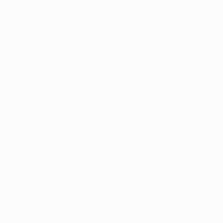
Группы
Новости
Видео
О турнире
ДРУГИЕ
САЙТЫ
UEFA.com
Фонд УЕФА
СМЕНИТЬ ЯЗЫК
Русский
English
Français
Deutsch
Русский
Español
Italiano
Português
Скачать официальное приложение
Конфиденциальность
Правила и условия
Правила в отношении cookie