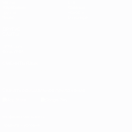
Матчи
Стат.
Жеребьевки
Команды
Группы
Новости
Видео
О турнире
ДРУГИЕ
САЙТЫ
UEFA.com
Фонд УЕФА
СМЕНИТЬ ЯЗЫК
Русский
English
Français
Deutsch
Русский
Español
Italiano
Português
Скачать официальное приложение
Конфиденциальность
Правила и условия