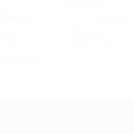
01.3.2004 (22)
Главное
Вся статистика
1
90
Матчи
Минуты на поле
0
0
Голы
Желтые карточки
0
Красные карточки
Европейская квалификация среди ж