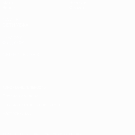
Матч
Новости
Видео
Формат
САЙТЫ
СЕТИ УЕФА
UEFA.com
Фонд УЕФА
СМЕНИТЬ ЯЗЫК
Русский
English
Français
Deutsch
Русский
Español
Italiano
Português
Конфиденциальность
Правила и условия
Правила в отношении cookie
Настройки куки
© 1998-2026 УЕФА. Все права защищены