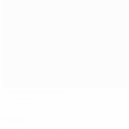
Спортхолл Владе Дивац
Врнячка-Баня
0°
Рефери