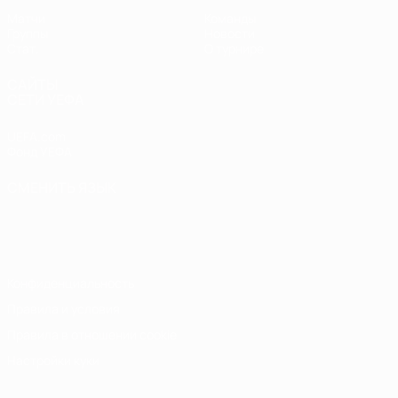
Матчи
Команды
Группы
Новости
Стат.
О турнире
САЙТЫ
СЕТИ УЕФА
UEFA.com
Фонд УЕФА
СМЕНИТЬ ЯЗЫК
Русский
English
Français
Deutsch
Русский
Español
Italiano
Português
Конфиденциальность
Правила и условия
Правила в отношении cookie
Настройки куки