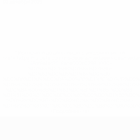
02 декабря 2025
* Исключена до дальнейшего уведомления. <a
href='https://ru.uefa.com/insideuefa/mediaservices/medi
148df8afec70-8ace600b6288-1000--
%D1%84%D0%B8%D1%84%D0%B0-
%D1%83%D0%B5%D1%84%D0%B0-
%D0%B8%D1%81%D0%BA%D0%BB%D1%8E%D1%87%D0%
%D1%80%D0%BE%D1%81%D1%81%D0%B8%D0%B8%D1%
%D0%BA%D0%BB%D1%83%D0%B1%D1%8B-%D0%B8-
%D1%81%D0%B1%D0%BE%D1%80%D0%BD%D1%8B%D0%
%D0%B8%D0%B7-%D0%B2%D1%81%D0%B5%D1%85-
%D1%82%D1%83%D1%80%D0%BD%D0%B8%D1%80%D0%
>Подробнее</a>
ЕВРО по футзалу среди женщин