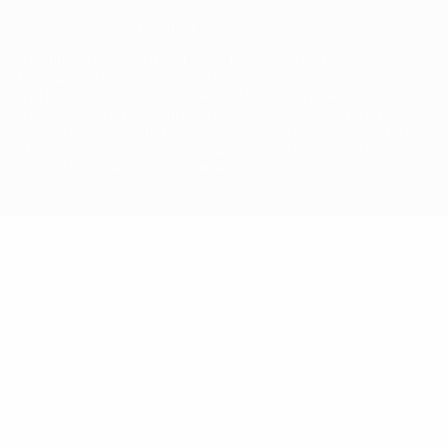
© 1998-2026 УЕФА. Все права защищены
Название UEFA, логотип УЕФА, а также элементы дизайна,
относящиеся к соревнованиям УЕФА, являются
зарегистрированными торговыми марками УЕФА и/или
охраняются авторским правом. Использование этих торговых
марок в коммерческих целях запрещено. Пользуясь сайтом
UEFA.com, вы тем самым соглашаетесь с Правилами и
условиями, а также с Политикой конфиденциальности
информации.