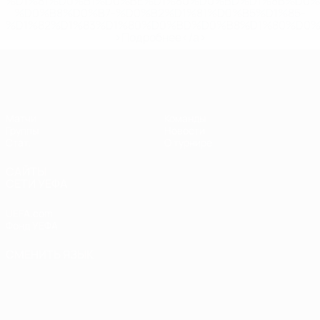
%D1%81%D0%B1%D0%BE%D1%80%D0%BD%D1%8B%D0%
%D0%B8%D0%B7-%D0%B2%D1%81%D0%B5%D1%85-
%D1%82%D1%83%D1%80%D0%BD%D0%B8%D1%80%D0%
>Подробнее</a>
ЕВРО по футзалу среди женщин
Матчи
Команды
Группы
Новости
Стат.
О турнире
САЙТЫ
СЕТИ УЕФА
UEFA.com
Фонд УЕФА
СМЕНИТЬ ЯЗЫК
Русский
English
Français
Deutsch
Русский
Español
Italiano
Português