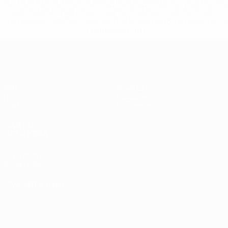
%D1%81%D0%B1%D0%BE%D1%80%D0%BD%D1%8B%D0%
%D0%B8%D0%B7-%D0%B2%D1%81%D0%B5%D1%85-
%D1%82%D1%83%D1%80%D0%BD%D0%B8%D1%80%D0%
>Подробнее</a>
ЕВРО по футзалу среди женщин
Матчи
Команды
Группы
Новости
Стат.
О турнире
САЙТЫ
СЕТИ УЕФА
UEFA.com
Фонд УЕФА
СМЕНИТЬ ЯЗЫК
Русский
English
Français
Deutsch
Русский
Español
Italiano
Português