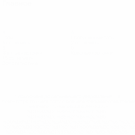
Главное
8
4
Голы
Пропущенные голы
4 ср. за матч
2 ср. за матч
3
0
Желтые карточки
Красные карточки
1,5 ср. за матч
Вся статистика
Состав
Бранд
Версхоор
Лот
Оливейра
Рейтсма
Barendse
Di
Защитник
Защитник
Защитник
Нападающий
Вратарь
Защитник
За
* Исключена до дальнейшего уведомления. <a
href='https://ru.uefa.com/insideuefa/mediaservices/medi
148df8afec70-8ace600b6288-1000--
%D1%84%D0%B8%D1%84%D0%B0-
%D1%83%D0%B5%D1%84%D0%B0-
%D0%B8%D1%81%D0%BA%D0%BB%D1%8E%D1%87%D0%
%D1%80%D0%BE%D1%81%D1%81%D0%B8%D0%B8%D1%
%D0%BA%D0%BB%D1%83%D0%B1%D1%8B-%D0%B8-