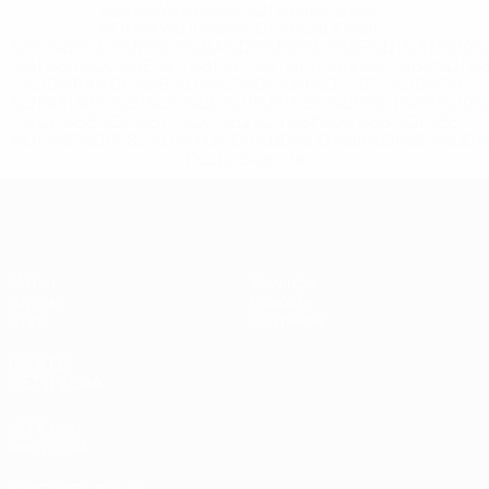
%D1%84%D0%B8%D1%84%D0%B0-
%D1%83%D0%B5%D1%84%D0%B0-
%D0%B8%D1%81%D0%BA%D0%BB%D1%8E%D1%87%D0%
%D1%80%D0%BE%D1%81%D1%81%D0%B8%D0%B8%D1%
%D0%BA%D0%BB%D1%83%D0%B1%D1%8B-%D0%B8-
%D1%81%D0%B1%D0%BE%D1%80%D0%BD%D1%8B%D0%
%D0%B8%D0%B7-%D0%B2%D1%81%D0%B5%D1%85-
%D1%82%D1%83%D1%80%D0%BD%D0%B8%D1%80%D0%
>Подробнее</a>
ЕВРО по футзалу среди женщин
Матчи
Команды
Группы
Новости
Стат.
О турнире
САЙТЫ
СЕТИ УЕФА
UEFA.com
Фонд УЕФА