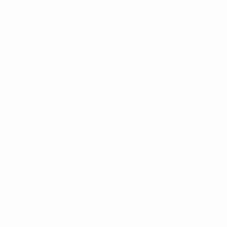
17 октября 2024
19 октября 2024
* Исключена до дальнейшего уведомления. <a
href='https://ru.uefa.com/insideuefa/mediaservices/medi
148df8afec70-8ace600b6288-1000--