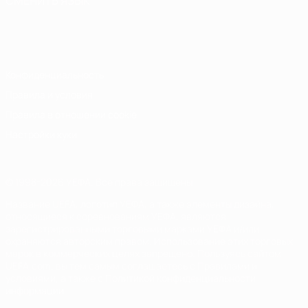
СМЕНИТЬ ЯЗЫК
Русский
English
Français
Deutsch
Русский
Español
Italiano
Português
Конфиденциальность
Правила и условия
Правила в отношении cookie
Настройки куки
© 1998-2026 УЕФА. Все права защищены
Название UEFA, логотип УЕФА, а также элементы дизайна,
относящиеся к соревнованиям УЕФА, являются
зарегистрированными торговыми марками УЕФА и/или
охраняются авторским правом. Использование этих торговых
марок в коммерческих целях запрещено. Пользуясь сайтом
UEFA.com, вы тем самым соглашаетесь с Правилами и
условиями, а также с Политикой конфиденциальности
информации.