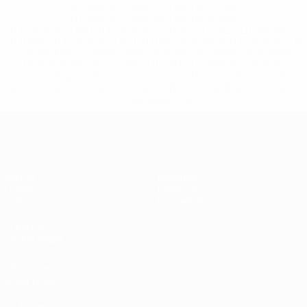
%D1%84%D0%B8%D1%84%D0%B0-
%D1%83%D0%B5%D1%84%D0%B0-
%D0%B8%D1%81%D0%BA%D0%BB%D1%8E%D1%87%D0%
%D1%80%D0%BE%D1%81%D1%81%D0%B8%D0%B8%D1%
%D0%BA%D0%BB%D1%83%D0%B1%D1%8B-%D0%B8-
%D1%81%D0%B1%D0%BE%D1%80%D0%BD%D1%8B%D0%
%D0%B8%D0%B7-%D0%B2%D1%81%D0%B5%D1%85-
%D1%82%D1%83%D1%80%D0%BD%D0%B8%D1%80%D0%
>Подробнее</a>
ЕВРО по футзалу среди женщин
Матчи
Команды
Группы
Новости
Стат.
О турнире
САЙТЫ
СЕТИ УЕФА
UEFA.com
Фонд УЕФА