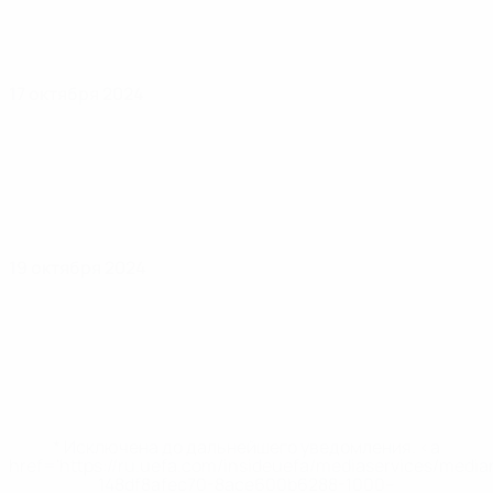
17 октября 2024
19 октября 2024
* Исключена до дальнейшего уведомления. <a
href='https://ru.uefa.com/insideuefa/mediaservices/medi
148df8afec70-8ace600b6288-1000--