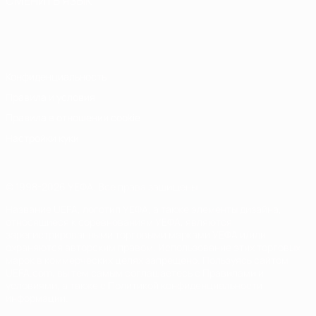
СМЕНИТЬ ЯЗЫК
Русский
English
Français
Deutsch
Русский
Español
Italiano
Português
Конфиденциальность
Правила и условия
Правила в отношении cookie
Настройки куки
© 1998-2026 УЕФА. Все права защищены
Название UEFA, логотип УЕФА, а также элементы дизайна,
относящиеся к соревнованиям УЕФА, являются
зарегистрированными торговыми марками УЕФА и/или
охраняются авторским правом. Использование этих торговых
марок в коммерческих целях запрещено. Пользуясь сайтом
UEFA.com, вы тем самым соглашаетесь с Правилами и
условиями, а также с Политикой конфиденциальности
информации.