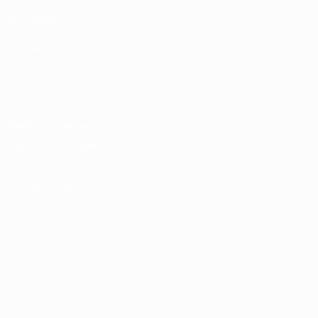
UEFA.com
Фонд УЕФА
СМЕНИТЬ ЯЗЫК
Русский
English
Français
Deutsch
Русский
Español
Italiano
Português
Конфиденциальность
Правила и условия
Правила в отношении cookie
Настройки куки
© 1998-2026 УЕФА. Все права защищены
Название UEFA, логотип УЕФА, а также элементы дизайна,
относящиеся к соревнованиям УЕФА, являются
зарегистрированными торговыми марками УЕФА и/или
охраняются авторским правом. Использование этих торговых
марок в коммерческих целях запрещено. Пользуясь сайтом