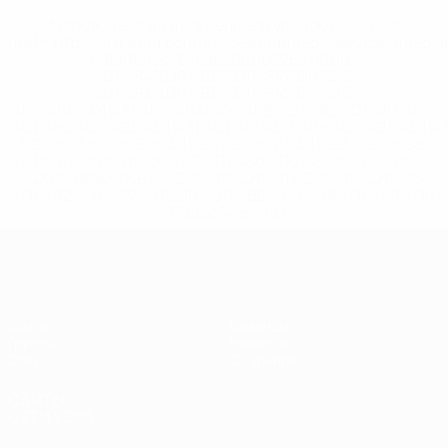
* Исключена до дальнейшего уведомления. <a
href='https://ru.uefa.com/insideuefa/mediaservices/medi
148df8afec70-8ace600b6288-1000--
%D1%84%D0%B8%D1%84%D0%B0-
%D1%83%D0%B5%D1%84%D0%B0-
%D0%B8%D1%81%D0%BA%D0%BB%D1%8E%D1%87%D0%
%D1%80%D0%BE%D1%81%D1%81%D0%B8%D0%B8%D1%
%D0%BA%D0%BB%D1%83%D0%B1%D1%8B-%D0%B8-
%D1%81%D0%B1%D0%BE%D1%80%D0%BD%D1%8B%D0%
%D0%B8%D0%B7-%D0%B2%D1%81%D0%B5%D1%85-
%D1%82%D1%83%D1%80%D0%BD%D0%B8%D1%80%D0%
>Подробнее</a>
ЕВРО по футзалу среди женщин
Матчи
Команды
Группы
Новости
Стат.
О турнире
САЙТЫ
СЕТИ УЕФА