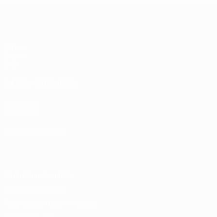
ЕВРО по футзалу среди женщин
Матчи
Группы
Стат.
САЙТЫ СЕТИ УЕФА
UEFA.com
Фонд УЕФА
СМЕНИТЬ ЯЗЫК
Русский
English
Français
Deutsch
Русский
Español
Italiano
Конфиденциальность
Правила и условия
Правила в отношении cookie