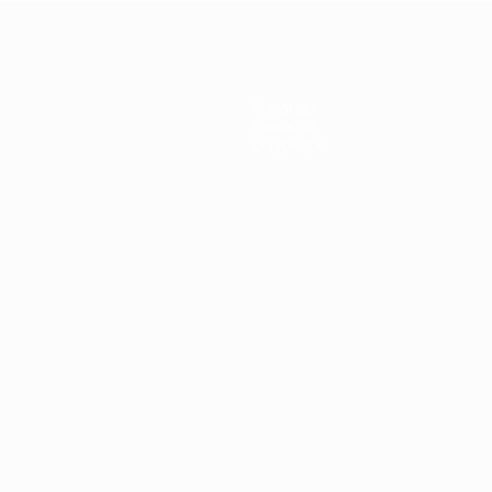
Команды
Новости
О турнире
Português