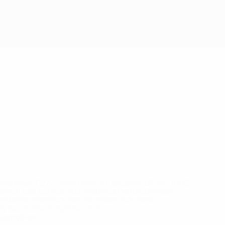
eases/news/0272-148df8afec70-8ace600b6288-1000--
B%D1%8E%D1%87%D0%B8%D0%BB%D0%B8-
%BB%D1%83%D0%B1%D1%8B-%D0%B8-
2%D1%81%D0%B5%D1%85-
дробнее</a>