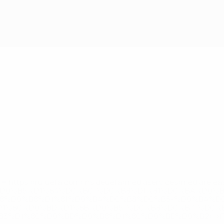
='https://ru.uefa.com/insideuefa/mediaservices/mediarel
%D0%B5%D1%84%D0%B0-%D0%B8%D1%81%D0%BA%D0%B
B8%D0%B8%D1%81%D0%BA%D0%B8%D0%B5-%D0%BA%D0
D1%80%D0%BD%D1%8B%D0%B5-%D0%B8%D0%B7-%D0%B
83%D1%80%D0%BD%D0%B8%D1%80%D0%BE%D0%B2/' >По