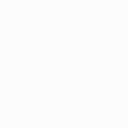
ЕВРО по футзалу среди женщин
Матчи
Группы
Стат.
САЙТЫ СЕТИ УЕФА
UEFA.com
Фонд УЕФА
СМЕНИТЬ ЯЗЫК
Русский
English
Français
Deutsch
Русский
Español
Italiano
Конфиденциальность
Правила и условия
Правила в отношении cookie
Настройки куки