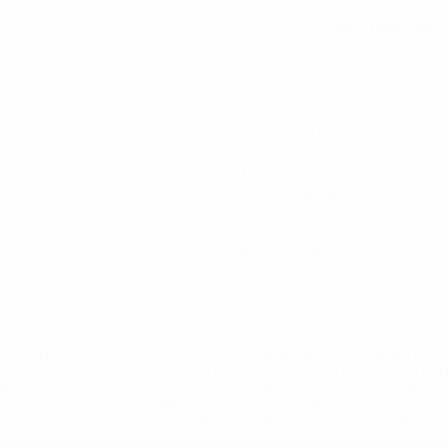
08.7.1992 (34)
ДАТА РОЖДЕНИЯ
40
Минуты на поле
13,34 ср. за матч
9
Всего ударов
3 ср. за матч
0
Желтые карточки
='https://ru.uefa.com/insideuefa/mediaservices/mediarel
%D0%B5%D1%84%D0%B0-%D0%B8%D1%81%D0%BA%D0%B
B8%D0%B8%D1%81%D0%BA%D0%B8%D0%B5-%D0%BA%D0
D1%80%D0%BD%D1%8B%D0%B5-%D0%B8%D0%B7-%D0%B
83%D1%80%D0%BD%D0%B8%D1%80%D0%BE%D0%B2/' >По