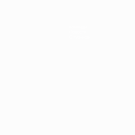
Команды
Новости
О турнире
Português