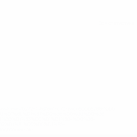
Вся статистика
eases/news/0272-148df8afec70-8ace600b6288-1000--
B%D1%8E%D1%87%D0%B8%D0%BB%D0%B8-
%BB%D1%83%D0%B1%D1%8B-%D0%B8-
2%D1%81%D0%B5%D1%85-
дробнее</a>