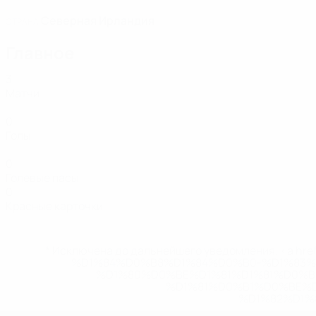
Северная Ирландия
СТРАНА
Главное
3
Матчи
0
Голы
0
Голевые пасы
0
Красные карточки
* Исключена до дальнейшего уведомления. <a href
%D1%84%D0%B8%D1%84%D0%B0-%D1%83
%D1%80%D0%BE%D1%81%D1%81%D0%
%D1%81%D0%B1%D0%BE%
%D1%82%D1%