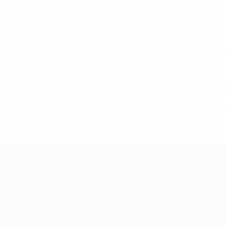
* Исключена до дальнейшего уведомления. <a
href='https://ru.uefa.com/insideuefa/mediaservices/medi
148df8afec70-8ace600b6288-1000--
%D1%84%D0%B8%D1%84%D0%B0-
%D1%83%D0%B5%D1%84%D0%B0-
%D0%B8%D1%81%D0%BA%D0%BB%D1%8E%D1%87%D0%
%D1%80%D0%BE%D1%81%D1%81%D0%B8%D0%B8%D1%
%D0%BA%D0%BB%D1%83%D0%B1%D1%8B-%D0%B8-
%D1%81%D0%B1%D0%BE%D1%80%D0%BD%D1%8B%D0%
%D0%B8%D0%B7-%D0%B2%D1%81%D0%B5%D1%85-
%D1%82%D1%83%D1%80%D0%BD%D0%B8%D1%80%D0%
>Подробнее</a>
ЕВРО по футзалу среди женщин
Матчи
Команды
Группы
Новости
Стат.
О турнире