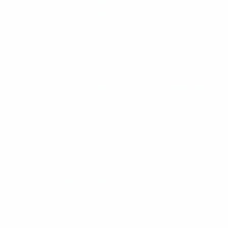
Европейская квалификация по футзалу среди женщин
сб
19 окт. 2024
· Основной раунд
Европейская квалификация по футзалу среди женщин
чт
17 окт. 2024
· Основной раунд
Европейская квалификация по футзалу среди женщин
ср
16 окт. 2024
· Основной раунд