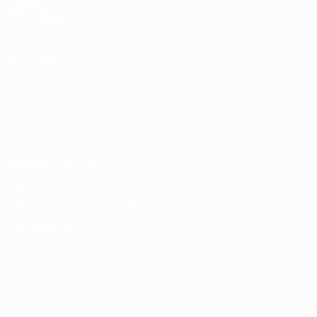
САЙТЫ
СЕТИ УЕФА
UEFA.com
Фонд УЕФА
СМЕНИТЬ ЯЗЫК
Русский
English
Français
Deutsch
Русский
Español
Italiano
Português
Конфиденциальность
Правила и условия
Правила в отношении cookie
Настройки куки
© 1998-2026 УЕФА. Все права защищены
Название UEFA, логотип УЕФА, а также элементы дизайна,
относящиеся к соревнованиям УЕФА, являются