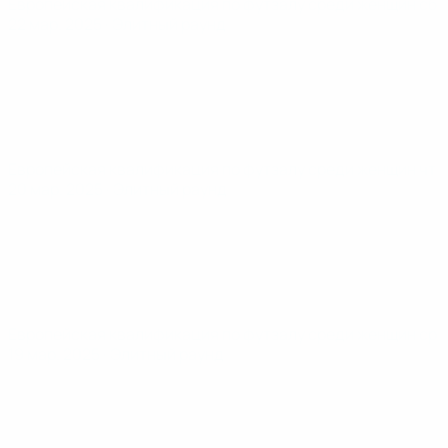
Европейская квалификация по футзалу среди женщин
сб
22 мар. 2025
· Элитный раунд
Европейская квалификация по футзалу среди женщин
чт
20 мар. 2025
· Элитный раунд
Европейская квалификация по футзалу среди женщин
ср
19 мар. 2025
· Элитный раунд