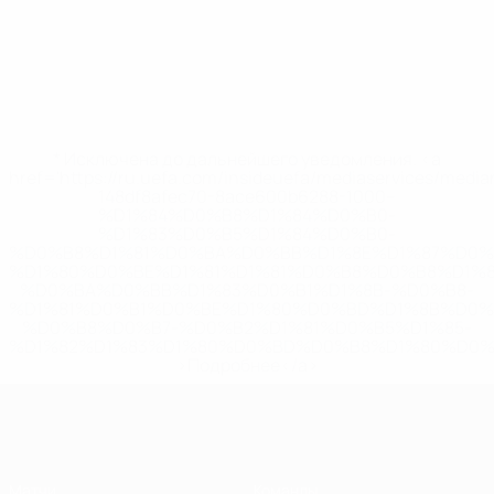
* Исключена до дальнейшего уведомления. <a
href='https://ru.uefa.com/insideuefa/mediaservices/medi
148df8afec70-8ace600b6288-1000--
%D1%84%D0%B8%D1%84%D0%B0-
%D1%83%D0%B5%D1%84%D0%B0-
%D0%B8%D1%81%D0%BA%D0%BB%D1%8E%D1%87%D0%
%D1%80%D0%BE%D1%81%D1%81%D0%B8%D0%B8%D1%
%D0%BA%D0%BB%D1%83%D0%B1%D1%8B-%D0%B8-
%D1%81%D0%B1%D0%BE%D1%80%D0%BD%D1%8B%D0%
%D0%B8%D0%B7-%D0%B2%D1%81%D0%B5%D1%85-
%D1%82%D1%83%D1%80%D0%BD%D0%B8%D1%80%D0%
>Подробнее</a>
ЕВРО по футзалу среди женщин
Матчи
Команды