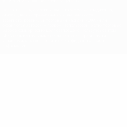
© 1998-2026 УЕФА. Все права защищены
Название UEFA, логотип УЕФА, а также элементы дизайна,
относящиеся к соревнованиям УЕФА, являются
зарегистрированными торговыми марками УЕФА и/или
охраняются авторским правом. Использование этих торговых
марок в коммерческих целях запрещено. Пользуясь сайтом
UEFA.com, вы тем самым соглашаетесь с Правилами и
условиями, а также с Политикой конфиденциальности
информации.