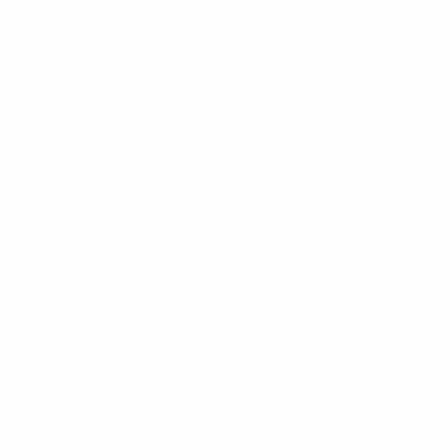
Европейская квалификация по футзалу среди женщин
сб
19 окт. 2024
· Основной раунд
Европейская квалификация по футзалу среди женщин
чт
17 окт. 2024
· Основной раунд
Европейская квалификация по футзалу среди женщин
ср
16 окт. 2024
· Основной раунд