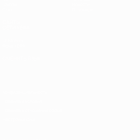
Группы
Новости
Стат.
О турнире
САЙТЫ
СЕТИ УЕФА
UEFA.com
Фонд УЕФА
СМЕНИТЬ ЯЗЫК
Русский
English
Français
Deutsch
Русский
Español
Italiano
Português
Конфиденциальность
Правила и условия
Правила в отношении cookie
Настройки куки