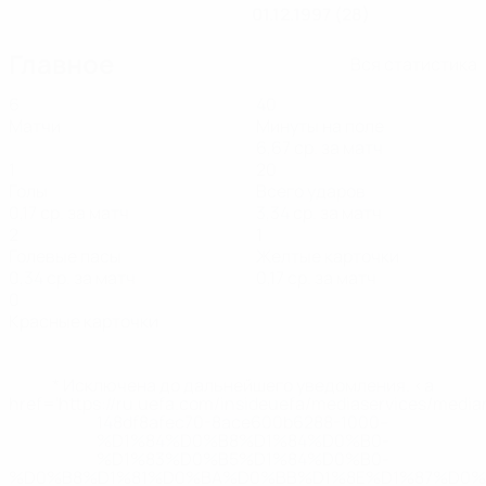
01.12.1997 (28)
Главное
Вся статистика
6
40
Матчи
Минуты на поле
6,67 ср. за матч
1
20
Голы
Всего ударов
0,17 ср. за матч
3,34 ср. за матч
2
1
Голевые пасы
Желтые карточки
0,34 ср. за матч
0,17 ср. за матч
0
Красные карточки
* Исключена до дальнейшего уведомления. <a
href='https://ru.uefa.com/insideuefa/mediaservices/medi
148df8afec70-8ace600b6288-1000--
%D1%84%D0%B8%D1%84%D0%B0-
%D1%83%D0%B5%D1%84%D0%B0-
%D0%B8%D1%81%D0%BA%D0%BB%D1%8E%D1%87%D0%