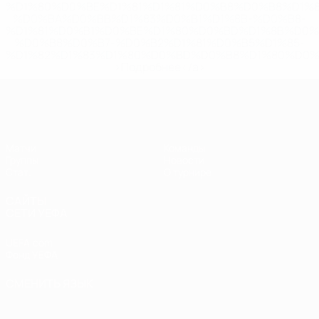
%D1%80%D0%BE%D1%81%D1%81%D0%B8%D0%B8%D1%
%D0%BA%D0%BB%D1%83%D0%B1%D1%8B-%D0%B8-
%D1%81%D0%B1%D0%BE%D1%80%D0%BD%D1%8B%D0%
%D0%B8%D0%B7-%D0%B2%D1%81%D0%B5%D1%85-
%D1%82%D1%83%D1%80%D0%BD%D0%B8%D1%80%D0%
>Подробнее</a>
ЕВРО по футзалу среди женщин
Матчи
Команды
Группы
Новости
Стат.
О турнире
САЙТЫ
СЕТИ УЕФА
UEFA.com
Фонд УЕФА
СМЕНИТЬ ЯЗЫК
Русский
English
Français
Deutsch
Русский
Español
Italiano
Português