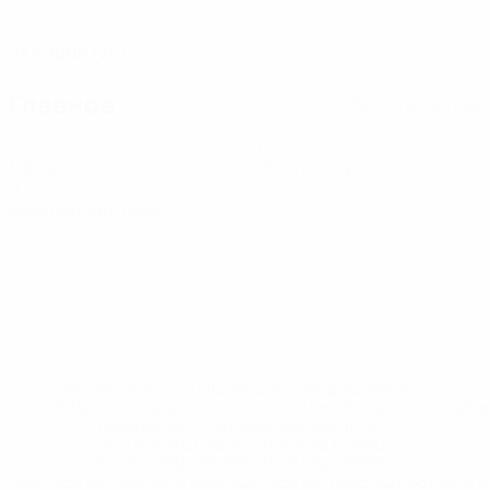
ДАТА РОЖДЕНИЯ
27.7.2000 (26)
Главное
Вся статистика
3
0
Матчи
Желтые карточки
0
Красные карточки
* Исключена до дальнейшего уведомления. <a
href='https://ru.uefa.com/insideuefa/mediaservices/medi
148df8afec70-8ace600b6288-1000--
%D1%84%D0%B8%D1%84%D0%B0-
%D1%83%D0%B5%D1%84%D0%B0-
%D0%B8%D1%81%D0%BA%D0%BB%D1%8E%D1%87%D0%