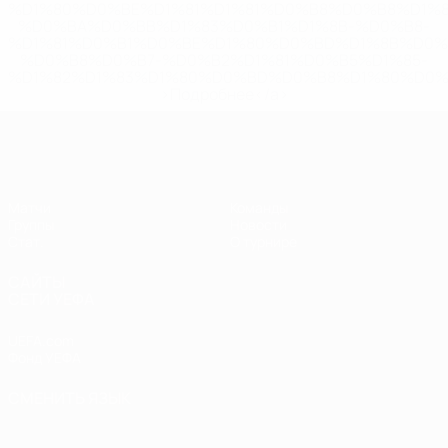
%D1%80%D0%BE%D1%81%D1%81%D0%B8%D0%B8%D1%
%D0%BA%D0%BB%D1%83%D0%B1%D1%8B-%D0%B8-
%D1%81%D0%B1%D0%BE%D1%80%D0%BD%D1%8B%D0%
%D0%B8%D0%B7-%D0%B2%D1%81%D0%B5%D1%85-
%D1%82%D1%83%D1%80%D0%BD%D0%B8%D1%80%D0%
>Подробнее</a>
ЕВРО по футзалу среди женщин
Матчи
Команды
Группы
Новости
Стат.
О турнире
САЙТЫ
СЕТИ УЕФА
UEFA.com
Фонд УЕФА
СМЕНИТЬ ЯЗЫК
Русский
English
Français
Deutsch
Русский
Español
Italiano
Português