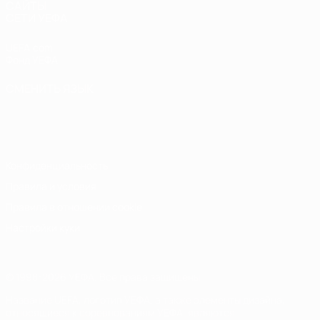
САЙТЫ
СЕТИ УЕФА
UEFA.com
Фонд УЕФА
СМЕНИТЬ ЯЗЫК
Русский
English
Français
Deutsch
Русский
Español
Italiano
Português
Конфиденциальность
Правила и условия
Правила в отношении cookie
Настройки куки
© 1998-2026 УЕФА. Все права защищены
Название UEFA, логотип УЕФА, а также элементы дизайна,
относящиеся к соревнованиям УЕФА, являются