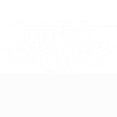
* Исключена до дальнейшего уведомления. <a
href='https://ru.uefa.com/insideuefa/mediaservices/medi
148df8afec70-8ace600b6288-1000--
%D1%84%D0%B8%D1%84%D0%B0-
%D1%83%D0%B5%D1%84%D0%B0-
%D0%B8%D1%81%D0%BA%D0%BB%D1%8E%D1%87%D0%
%D1%80%D0%BE%D1%81%D1%81%D0%B8%D0%B8%D1%
%D0%BA%D0%BB%D1%83%D0%B1%D1%8B-%D0%B8-
%D1%81%D0%B1%D0%BE%D1%80%D0%BD%D1%8B%D0%
%D0%B8%D0%B7-%D0%B2%D1%81%D0%B5%D1%85-
%D1%82%D1%83%D1%80%D0%BD%D0%B8%D1%80%D0%
>Подробнее</a>
ЕВРО по футзалу среди женщин
Матчи
Команды
Группы
Новости
Стат.
О турнире