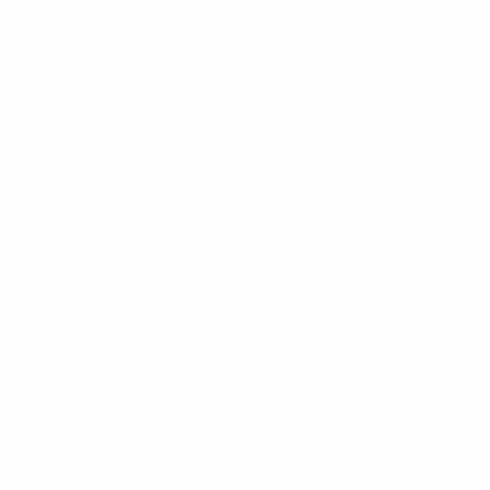
Европейская квалификация по футзалу среди женщин
сб
19 окт. 2024
· Основной раунд
Европейская квалификация по футзалу среди женщин
чт
17 окт. 2024
· Основной раунд
Европейская квалификация по футзалу среди женщин
ср
16 окт. 2024
· Основной раунд