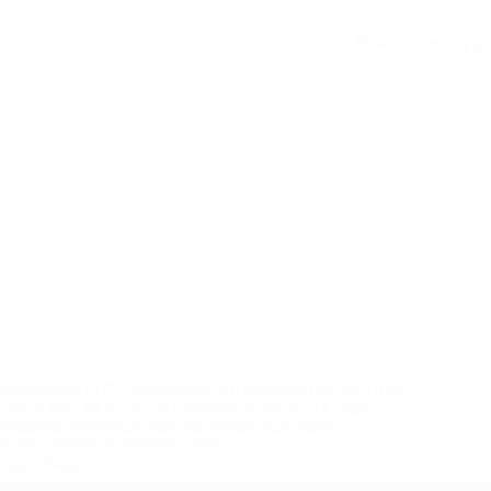
Вся статистика
eases/news/0272-148df8afec70-8ace600b6288-1000--
B%D1%8E%D1%87%D0%B8%D0%BB%D0%B8-
%BB%D1%83%D0%B1%D1%8B-%D0%B8-
2%D1%81%D0%B5%D1%85-
дробнее</a>