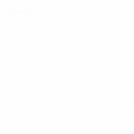
Главное
3
Матчи
0
Голы
0
Красные карточки
* Исключена до дальнейшего уведомления. <a href
%D1%84%D0%B8%D1%84%D0%B0-%D1%83
%D1%80%D0%BE%D1%81%D1%81%D0%
%D1%81%D0%B1%D0%BE%
%D1%82%D1%