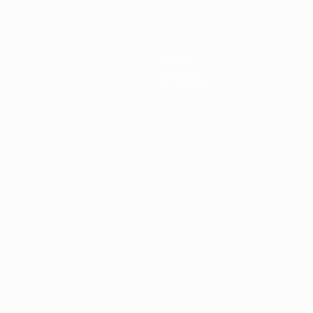
Команды
Новости
О турнире
Português