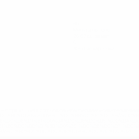
80
Минуты на поле
26,67 ср. за матч
0
Желтые карточки
='https://ru.uefa.com/insideuefa/mediaservices/mediarel
%D0%B5%D1%84%D0%B0-%D0%B8%D1%81%D0%BA%D0%B
B8%D0%B8%D1%81%D0%BA%D0%B8%D0%B5-%D0%BA%D0
D1%80%D0%BD%D1%8B%D0%B5-%D0%B8%D0%B7-%D0%B
83%D1%80%D0%BD%D0%B8%D1%80%D0%BE%D0%B2/' >По