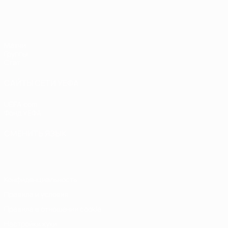
ЕВРО по футзалу среди женщин
Матчи
Группы
Стат.
САЙТЫ СЕТИ УЕФА
UEFA.com
Фонд УЕФА
СМЕНИТЬ ЯЗЫК
Русский
English
Français
Deutsch
Русский
Español
Italiano
Конфиденциальность
Правила и условия
Правила в отношении cookie
Настройки куки