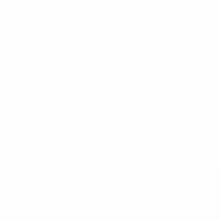
0
Желтые карточки
='https://ru.uefa.com/insideuefa/mediaservices/mediarel
%D0%B5%D1%84%D0%B0-%D0%B8%D1%81%D0%BA%D0%B
B8%D0%B8%D1%81%D0%BA%D0%B8%D0%B5-%D0%BA%D0
D1%80%D0%BD%D1%8B%D0%B5-%D0%B8%D0%B7-%D0%B
83%D1%80%D0%BD%D0%B8%D1%80%D0%BE%D0%B2/' >По