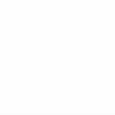
Вся статистика
eases/news/0272-148df8afec70-8ace600b6288-1000--
B%D1%8E%D1%87%D0%B8%D0%BB%D0%B8-
%BB%D1%83%D0%B1%D1%8B-%D0%B8-
2%D1%81%D0%B5%D1%85-
дробнее</a>