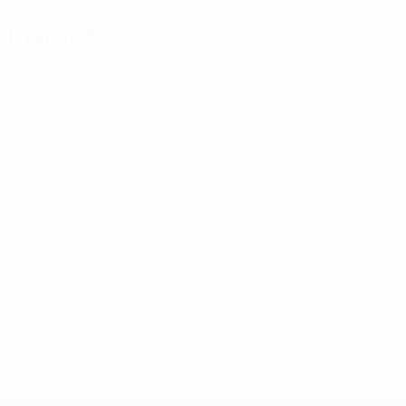
Главное
6
Матчи
0
Красные карточки
* Исключена до дальнейшего уведомления. <a href
%D1%84%D0%B8%D1%84%D0%B0-%D1%83
%D1%80%D0%BE%D1%81%D1%81%D0%
%D1%81%D0%B1%D0%BE%
%D1%82%D1%