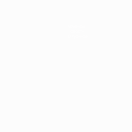
Команды
Новости
О турнире
Português