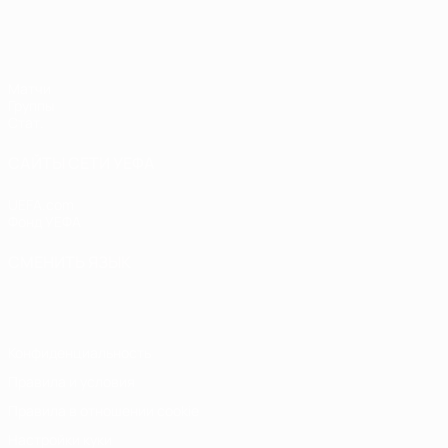
ЕВРО по футзалу среди женщин
Матчи
Группы
Стат.
САЙТЫ СЕТИ УЕФА
UEFA.com
Фонд УЕФА
СМЕНИТЬ ЯЗЫК
Русский
English
Français
Deutsch
Русский
Español
Italiano
Конфиденциальность
Правила и условия
Правила в отношении cookie
Настройки куки