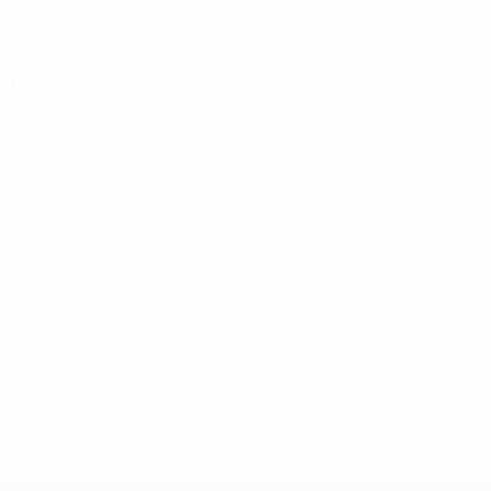
16.1.2000 (26)
ДАТА РОЖДЕНИЯ
Главное
6
Матчи
0
Желтые карточки
* Исключена до дальнейшего уведомления. <a href
%D1%84%D0%B8%D1%84%D0%B0-%D1%83
%D1%80%D0%BE%D1%81%D1%81%D0%
%D1%81%D0%B1%D0%BE%
%D1%82%D1%