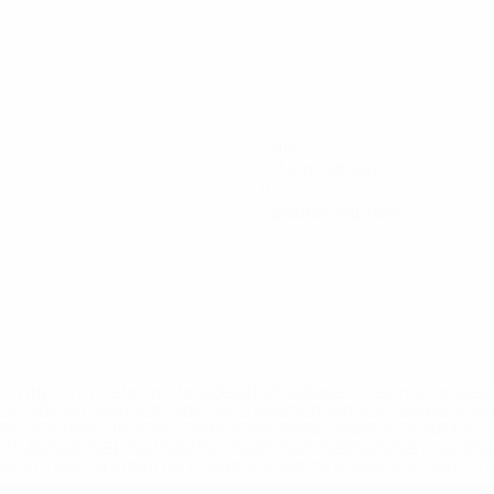
2
Голы
0,34 ср. за матч
0
Красные карточки
='https://ru.uefa.com/insideuefa/mediaservices/mediarel
%D0%B5%D1%84%D0%B0-%D0%B8%D1%81%D0%BA%D0%B
B8%D0%B8%D1%81%D0%BA%D0%B8%D0%B5-%D0%BA%D0
D1%80%D0%BD%D1%8B%D0%B5-%D0%B8%D0%B7-%D0%B
83%D1%80%D0%BD%D0%B8%D1%80%D0%BE%D0%B2/' >По