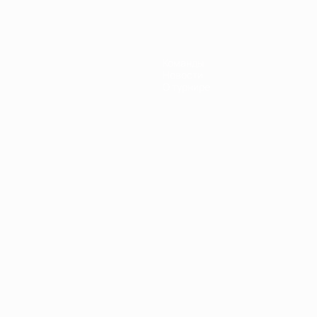
Команды
Новости
О турнире
Português