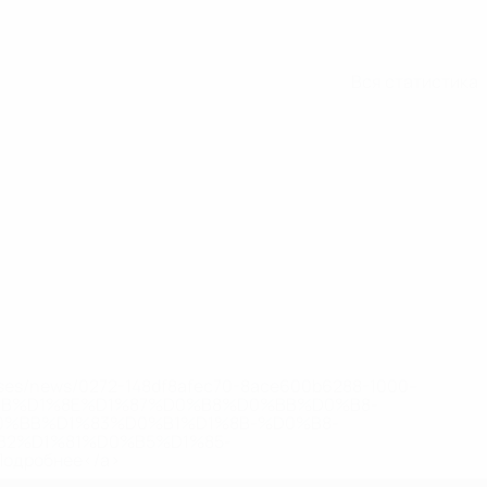
Вся статистика
eases/news/0272-148df8afec70-8ace600b6288-1000--
B%D1%8E%D1%87%D0%B8%D0%BB%D0%B8-
%BB%D1%83%D0%B1%D1%8B-%D0%B8-
2%D1%81%D0%B5%D1%85-
дробнее</a>