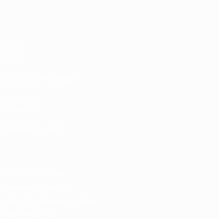
ЕВРО по футзалу среди женщин
Матчи
Группы
Стат.
САЙТЫ СЕТИ УЕФА
UEFA.com
Фонд УЕФА
СМЕНИТЬ ЯЗЫК
Русский
English
Français
Deutsch
Русский
Español
Italiano
Конфиденциальность
Правила и условия
Правила в отношении cookie
Настройки куки