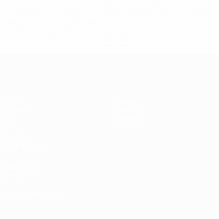
%D1%80%D0%BE%D1%81%D1%81%D0%B8%D0%B8%D1%
%D0%BA%D0%BB%D1%83%D0%B1%D1%8B-%D0%B8-
%D1%81%D0%B1%D0%BE%D1%80%D0%BD%D1%8B%D0%
%D0%B8%D0%B7-%D0%B2%D1%81%D0%B5%D1%85-
%D1%82%D1%83%D1%80%D0%BD%D0%B8%D1%80%D0%
>Подробнее</a>
ЕВРО по футзалу среди женщин
Матчи
Команды
Группы
Новости
Стат.
О турнире
САЙТЫ
СЕТИ УЕФА
UEFA.com
Фонд УЕФА
СМЕНИТЬ ЯЗЫК
Русский
English
Français
Deutsch
Русский
Español
Italiano
Português