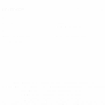
Главное
Вся статистика
5
4
Матчи
Голы
0,8 ср. за матч
3
0
Желтые карточки
Красные карточки
0,6 ср. за матч
* Исключена до дальнейшего уведомления. <a
href='https://ru.uefa.com/insideuefa/mediaservices/medi
148df8afec70-8ace600b6288-1000--
%D1%84%D0%B8%D1%84%D0%B0-
%D1%83%D0%B5%D1%84%D0%B0-
%D0%B8%D1%81%D0%BA%D0%BB%D1%8E%D1%87%D0%