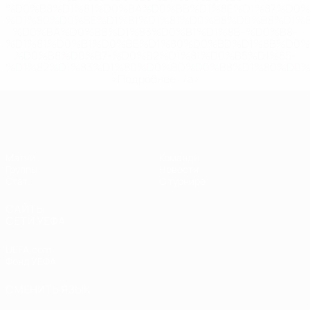
%D0%B8%D1%81%D0%BA%D0%BB%D1%8E%D1%87%D0%
%D1%80%D0%BE%D1%81%D1%81%D0%B8%D0%B8%D1%
%D0%BA%D0%BB%D1%83%D0%B1%D1%8B-%D0%B8-
%D1%81%D0%B1%D0%BE%D1%80%D0%BD%D1%8B%D0%
%D0%B8%D0%B7-%D0%B2%D1%81%D0%B5%D1%85-
%D1%82%D1%83%D1%80%D0%BD%D0%B8%D1%80%D0%
>Подробнее</a>
ЕВРО по футзалу среди женщин
Матчи
Команды
Группы
Новости
Стат.
О турнире
САЙТЫ
СЕТИ УЕФА
UEFA.com
Фонд УЕФА
СМЕНИТЬ ЯЗЫК
Русский
English
Français
Deutsch
Русский
Español