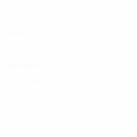
Матчи
Всего ударов
1,34 ср. за матч
0
0
Желтые карточки
Красные карточки
Атака
Передачи
Дисциплина
0
0
Желтые карточки
Красные карточки
* Исключена до дальнейшего уведомления. <a
href='https://ru.uefa.com/insideuefa/mediaservices/medi
148df8afec70-8ace600b6288-1000--
%D1%84%D0%B8%D1%84%D0%B0-
%D1%83%D0%B5%D1%84%D0%B0-