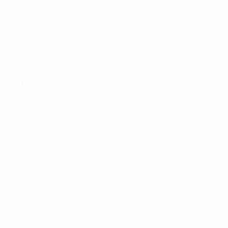
ЕВРО по футзалу среди женщин
Матчи
Группы
Стат.
САЙТЫ СЕТИ УЕФА
UEFA.com
Фонд УЕФА
СМЕНИТЬ ЯЗЫК
Русский
English
Français
Deutsch
Русский
Español
Italiano
Конфиденциальность
Правила и условия
Правила в отношении cookie
Настройки куки