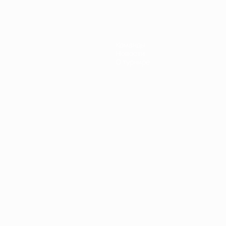
Команды
Новости
О турнире
Português