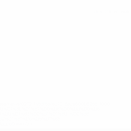
Вся статистика
eases/news/0272-148df8afec70-8ace600b6288-1000--
B%D1%8E%D1%87%D0%B8%D0%BB%D0%B8-
%BB%D1%83%D0%B1%D1%8B-%D0%B8-
2%D1%81%D0%B5%D1%85-
дробнее</a>