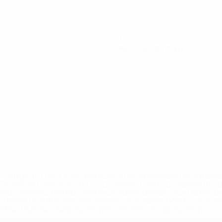
0
Желтые карточки
='https://ru.uefa.com/insideuefa/mediaservices/mediarel
%D0%B5%D1%84%D0%B0-%D0%B8%D1%81%D0%BA%D0%B
B8%D0%B8%D1%81%D0%BA%D0%B8%D0%B5-%D0%BA%D0
D1%80%D0%BD%D1%8B%D0%B5-%D0%B8%D0%B7-%D0%B
83%D1%80%D0%BD%D0%B8%D1%80%D0%BE%D0%B2/' >По