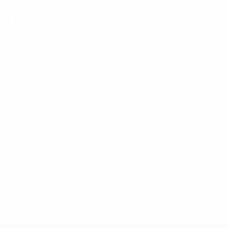
Главное
5
Матчи
0
Красные карточки
* Исключена до дальнейшего уведомления. <a href
%D1%84%D0%B8%D1%84%D0%B0-%D1%83
%D1%80%D0%BE%D1%81%D1%81%D0%
%D1%81%D0%B1%D0%BE%
%D1%82%D1%