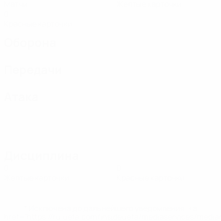
Матчи
Желтые карточки
0
Красные карточки
Оборона
Передачи
Атака
Дисциплина
0
0
Желтые карточки
Красные карточки
* Исключена до дальнейшего уведомления. <a
href='https://ru.uefa.com/insideuefa/mediaservices/medi