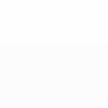
148df8afec70-8ace600b6288-1000--
%D1%84%D0%B8%D1%84%D0%B0-
%D1%83%D0%B5%D1%84%D0%B0-
%D0%B8%D1%81%D0%BA%D0%BB%D1%8E%D1%87%D0%
%D1%80%D0%BE%D1%81%D1%81%D0%B8%D0%B8%D1%
%D0%BA%D0%BB%D1%83%D0%B1%D1%8B-%D0%B8-
%D1%81%D0%B1%D0%BE%D1%80%D0%BD%D1%8B%D0%
%D0%B8%D0%B7-%D0%B2%D1%81%D0%B5%D1%85-
%D1%82%D1%83%D1%80%D0%BD%D0%B8%D1%80%D0%
>Подробнее</a>
ЕВРО по футзалу среди женщин
Матчи
Команды
Группы
Новости
Стат.
О турнире
САЙТЫ
СЕТИ УЕФА
UEFA.com
Фонд УЕФА