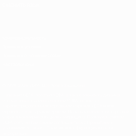
СМЕНИТЬ ЯЗЫК
Русский
English
Français
Deutsch
Русский
Español
Italiano
Português
Конфиденциальность
Правила и условия
Правила в отношении cookie
Настройки куки
© 1998-2026 УЕФА. Все права защищены
Название UEFA, логотип УЕФА, а также элементы дизайна,
относящиеся к соревнованиям УЕФА, являются
зарегистрированными торговыми марками УЕФА и/или
охраняются авторским правом. Использование этих торговых
марок в коммерческих целях запрещено. Пользуясь сайтом
UEFA.com, вы тем самым соглашаетесь с Правилами и
условиями, а также с Политикой конфиденциальности
информации.