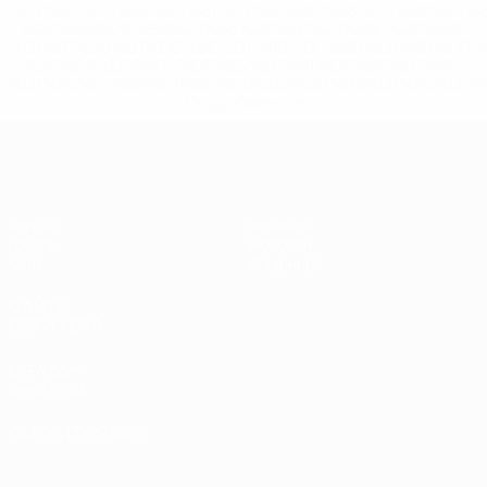
%D1%80%D0%BE%D1%81%D1%81%D0%B8%D0%B8%D1%
%D0%BA%D0%BB%D1%83%D0%B1%D1%8B-%D0%B8-
%D1%81%D0%B1%D0%BE%D1%80%D0%BD%D1%8B%D0%
%D0%B8%D0%B7-%D0%B2%D1%81%D0%B5%D1%85-
%D1%82%D1%83%D1%80%D0%BD%D0%B8%D1%80%D0%
>Подробнее</a>
ЕВРО по футзалу среди женщин
Матчи
Команды
Группы
Новости
Стат.
О турнире
САЙТЫ
СЕТИ УЕФА
UEFA.com
Фонд УЕФА
СМЕНИТЬ ЯЗЫК
Русский
English
Français
Deutsch
Русский
Español
Italiano
Português