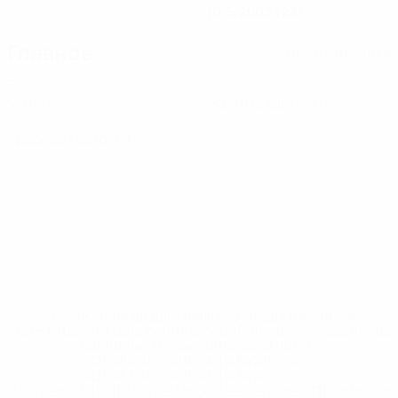
10.5.2003 (23)
Главное
Вся статистика
5
0
Матчи
Желтые карточки
0
Красные карточки
* Исключена до дальнейшего уведомления. <a
href='https://ru.uefa.com/insideuefa/mediaservices/medi
148df8afec70-8ace600b6288-1000--
%D1%84%D0%B8%D1%84%D0%B0-
%D1%83%D0%B5%D1%84%D0%B0-
%D0%B8%D1%81%D0%BA%D0%BB%D1%8E%D1%87%D0%