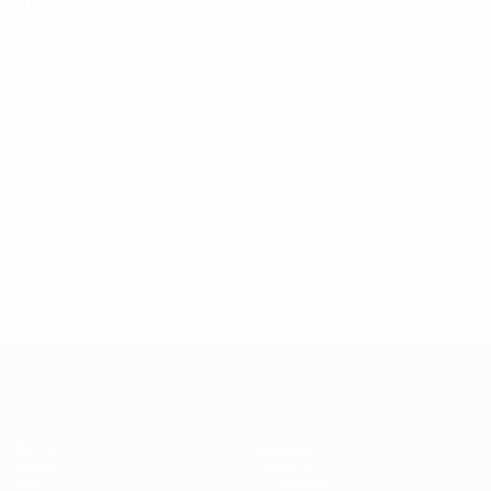
2
0
Желтые карточки
Красные карточки
* Исключена до дальнейшего уведомления. <a
href='https://ru.uefa.com/insideuefa/mediaservices/medi
148df8afec70-8ace600b6288-1000--
%D1%84%D0%B8%D1%84%D0%B0-
%D1%83%D0%B5%D1%84%D0%B0-
%D0%B8%D1%81%D0%BA%D0%BB%D1%8E%D1%87%D0%
%D1%80%D0%BE%D1%81%D1%81%D0%B8%D0%B8%D1%
%D0%BA%D0%BB%D1%83%D0%B1%D1%8B-%D0%B8-
%D1%81%D0%B1%D0%BE%D1%80%D0%BD%D1%8B%D0%
%D0%B8%D0%B7-%D0%B2%D1%81%D0%B5%D1%85-
%D1%82%D1%83%D1%80%D0%BD%D0%B8%D1%80%D0%
>Подробнее</a>
ЕВРО по футзалу среди женщин
Матчи
Команды
Группы
Новости
Стат.
О турнире