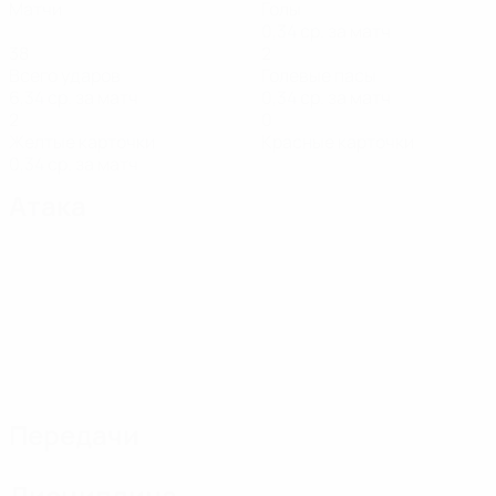
Матчи
Голы
0,34 ср. за матч
38
2
Всего ударов
Голевые пасы
6,34 ср. за матч
0,34 ср. за матч
2
0
Желтые карточки
Красные карточки
0,34 ср. за матч
Атака
Передачи
Дисциплина