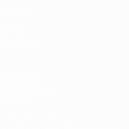
САЙТЫ
СЕТИ УЕФА
UEFA.com
Фонд УЕФА
СМЕНИТЬ ЯЗЫК
Русский
English
Français
Deutsch
Русский
Español
Italiano
Português
Конфиденциальность
Правила и условия
Правила в отношении cookie
Настройки куки
© 1998-2026 УЕФА. Все права защищены
Название UEFA, логотип УЕФА, а также элементы дизайна,