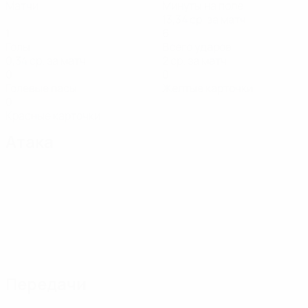
Матчи
Минуты на поле
13,34 ср. за матч
1
6
Голы
Всего ударов
0,34 ср. за матч
2 ср. за матч
0
0
Голевые пасы
Желтые карточки
0
Красные карточки
Атака
Передачи