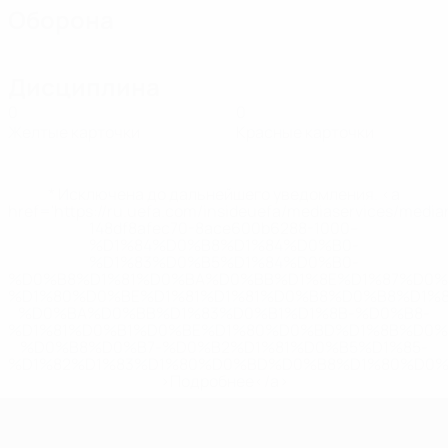
Оборона
Дисциплина
0
0
Желтые карточки
Красные карточки
* Исключена до дальнейшего уведомления. <a
href='https://ru.uefa.com/insideuefa/mediaservices/medi
148df8afec70-8ace600b6288-1000--
%D1%84%D0%B8%D1%84%D0%B0-
%D1%83%D0%B5%D1%84%D0%B0-
%D0%B8%D1%81%D0%BA%D0%BB%D1%8E%D1%87%D0%
%D1%80%D0%BE%D1%81%D1%81%D0%B8%D0%B8%D1%
%D0%BA%D0%BB%D1%83%D0%B1%D1%8B-%D0%B8-
%D1%81%D0%B1%D0%BE%D1%80%D0%BD%D1%8B%D0%
%D0%B8%D0%B7-%D0%B2%D1%81%D0%B5%D1%85-
%D1%82%D1%83%D1%80%D0%BD%D0%B8%D1%80%D0%
>Подробнее</a>
ЕВРО по футзалу среди женщин