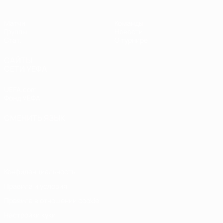
Матчи
Команды
Группы
Новости
Стат.
О турнире
САЙТЫ
СЕТИ УЕФА
UEFA.com
Фонд УЕФА
СМЕНИТЬ ЯЗЫК
Русский
English
Français
Deutsch
Русский
Español
Italiano
Português
Конфиденциальность
Правила и условия
Правила в отношении cookie
Настройки куки