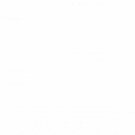
08.10.1993 (32)
Главное
Вся статистика
3
39
Матчи
Минуты на поле
13 ср. за матч
0
7
Голы
Всего ударов
2,34 ср. за матч
0
0
Голевые пасы
Желтые карточки
0
Красные карточки
* Исключена до дальнейшего уведомления. <a
href='https://ru.uefa.com/insideuefa/mediaservices/medi
148df8afec70-8ace600b6288-1000--
%D1%84%D0%B8%D1%84%D0%B0-
%D1%83%D0%B5%D1%84%D0%B0-
%D0%B8%D1%81%D0%BA%D0%BB%D1%8E%D1%87%D0%