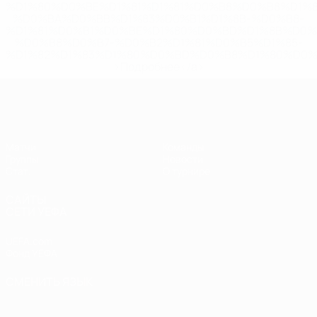
%D1%80%D0%BE%D1%81%D1%81%D0%B8%D0%B8%D1%
%D0%BA%D0%BB%D1%83%D0%B1%D1%8B-%D0%B8-
%D1%81%D0%B1%D0%BE%D1%80%D0%BD%D1%8B%D0%
%D0%B8%D0%B7-%D0%B2%D1%81%D0%B5%D1%85-
%D1%82%D1%83%D1%80%D0%BD%D0%B8%D1%80%D0%
>Подробнее</a>
ЕВРО по футзалу среди женщин
Матчи
Команды
Группы
Новости
Стат.
О турнире
САЙТЫ
СЕТИ УЕФА
UEFA.com
Фонд УЕФА
СМЕНИТЬ ЯЗЫК
Русский
English
Français
Deutsch
Русский
Español
Italiano
Português