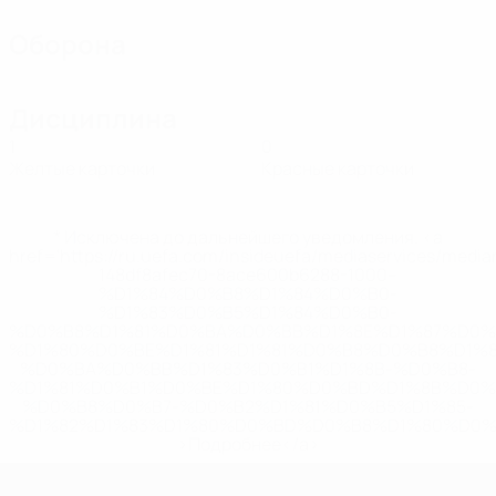
Оборона
Дисциплина
1
0
Желтые карточки
Красные карточки
* Исключена до дальнейшего уведомления. <a
href='https://ru.uefa.com/insideuefa/mediaservices/medi
148df8afec70-8ace600b6288-1000--
%D1%84%D0%B8%D1%84%D0%B0-
%D1%83%D0%B5%D1%84%D0%B0-
%D0%B8%D1%81%D0%BA%D0%BB%D1%8E%D1%87%D0%
%D1%80%D0%BE%D1%81%D1%81%D0%B8%D0%B8%D1%
%D0%BA%D0%BB%D1%83%D0%B1%D1%8B-%D0%B8-
%D1%81%D0%B1%D0%BE%D1%80%D0%BD%D1%8B%D0%
%D0%B8%D0%B7-%D0%B2%D1%81%D0%B5%D1%85-
%D1%82%D1%83%D1%80%D0%BD%D0%B8%D1%80%D0%
>Подробнее</a>
ЕВРО по футзалу среди женщин