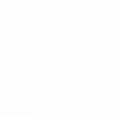
Матчи
Минуты на поле
40 ср. за матч
0
13
Голы
Всего ударов
4,34 ср. за матч
1
1
Голевые пасы
Желтые карточки
0,34 ср. за матч
0,34 ср. за матч
0
Красные карточки
Атака
Передачи