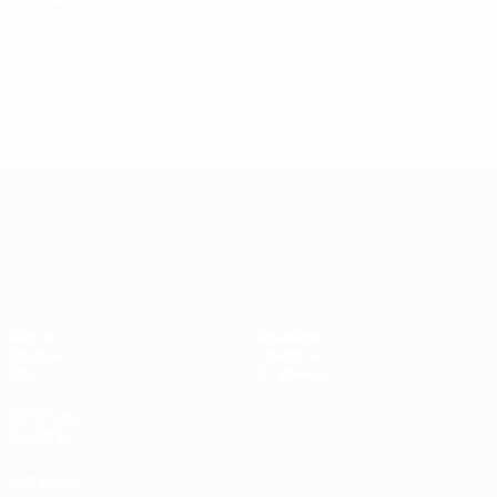
02 декабря 2025
Лига наций УЕФА среди женщин
Матчи
Команды
Группы
Новости
Стат.
О турнире
ДРУГИЕ
САЙТЫ
UEFA.com