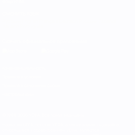
Фонд УЕФА
СМЕНИТЬ ЯЗЫК
Русский
English
Français
Deutsch
Русский
Español
Italiano
Português
Скачать официальное приложение
Конфиденциальность
Правила и условия
Правила в отношении cookie
Настройки куки
© 1998-2026 УЕФА. Все права защищены
Название UEFA, логотип УЕФА, а также элементы дизайна,
относящиеся к соревнованиям УЕФА, являются