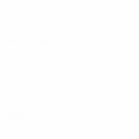
HUN
31
6
-
Винце
19
HUN
19
6
-
Ф. Надь
21
HUN
23
9
-
Нападающие
Возраст
СМ
ЗГ
Папаи
5
HUN
23
12
2
Ван. Надь
7
HUN
24
6
3
Сиклер
9
HUN
30
-
-
Чики
10
HUN
26
10
2
Вик. Надь
17
HUN
25
7
1
Тренер
Александра Сарваш
HUN