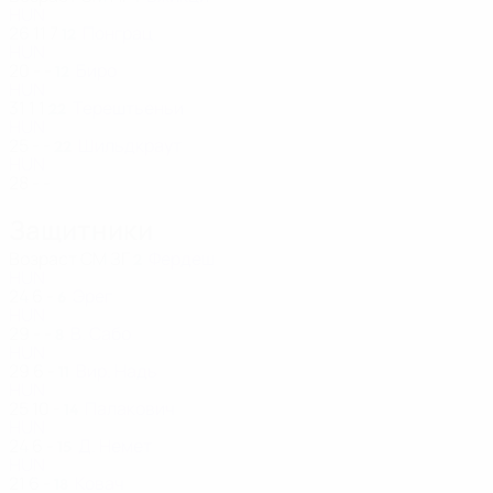
HUN
26
11
7
Понграц
12
HUN
20
-
-
Биро
12
HUN
31
1
1
Терештьеньи
22
HUN
25
-
-
Шильдкраут
22
HUN
28
-
-
Защитники
Возраст
СМ
ЗГ
Фердеш
2
HUN
24
6
-
Эрег
6
HUN
29
-
-
В. Сабо
8
HUN
29
6
-
Вир. Надь
11
HUN
25
10
-
Палакович
14
HUN
24
6
-
Д. Немет
15
HUN
21
6
-
Ковач
18