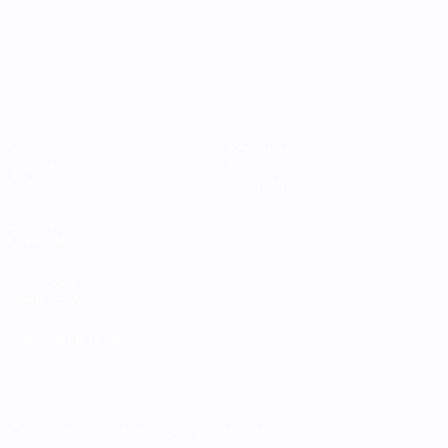
Лига наций УЕФА среди женщин
Матчи
Команды
Группы
Новости
Стат.
О турнире
ДРУГИЕ
САЙТЫ
UEFA.com
Фонд УЕФА
СМЕНИТЬ ЯЗЫК
Русский
English
Français
Deutsch
Русский
Español
Italiano
Português
Скачать официальное приложение