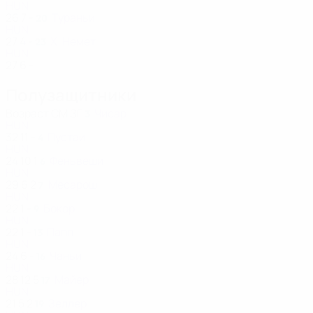
HUN
26
7
-
Тураньи
20
HUN
27
4
-
Х. Немет
23
HUN
27
6
-
Полузащитники
Возраст
СМ
ЗГ
Чисар
3
HUN
32
11
-
Пустаи
4
HUN
24
10
1
Феньвеши
6
HUN
29
6
2
Месарош
7
HUN
22
1
-
Бокор
9
HUN
22
1
-
Папп
13
HUN
24
6
-
Чаньи
16
HUN
28
12
5
Майер
17
HUN
21
5
2
Зеллер
19