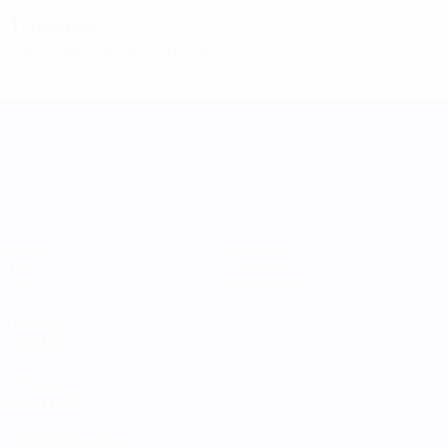
Тренер
Торстейдн Халльдоурссон
ISL
Лига наций УЕФА среди женщин
Матчи
Команды
Группы
Новости
Стат.
О турнире
ДРУГИЕ
САЙТЫ
UEFA.com
Фонд УЕФА
СМЕНИТЬ ЯЗЫК