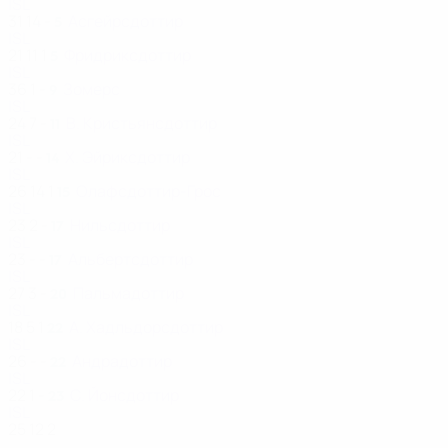
ISL
31
14
-
Асгейрсдоттир
5
ISL
21
11
1
Фридриксдоттир
5
ISL
36
1
-
Зомерс
9
ISL
24
7
-
В. Кристьянсдоттир
11
ISL
21
-
-
Х. Эйриксдоттир
14
ISL
26
14
1
Олафсдоттир-Грос
15
ISL
23
2
-
Нильсдоттир
17
ISL
23
-
-
Альбертсдоттир
17
ISL
27
3
-
Пальмадоттир
20
ISL
18
5
1
А. Хадльдорсдоттир
22
ISL
26
-
-
Андрадоттир
22
ISL
22
1
-
С. Йонсдоттир
23
ISL
25
12
2