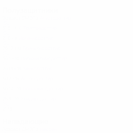
Полузащитники
Возраст
СМ
ЗГ
Агустсдоттир
2
ISL
31
5
-
К. Триггвадоттир
7
ISL
21
6
-
Йоханнсдоттир
8
ISL
26
12
1
Бриньянсдоттир
10
ISL
34
5
-
Вильхьяльмсдоттир
10
ISL
24
13
4
Хейксдоттир
15
ISL
30
3
-
Антонсдоттир
16
ISL
30
12
-
Гюннлейгсдоттир
19
ISL
25
3
-
Хейдарсдоттир
19
ISL
21
13
-
Нападающие
Возраст
СМ
ЗГ
Йессен
3