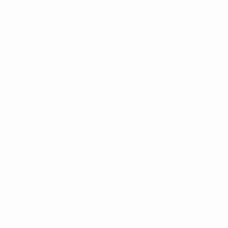
ISL
23
14
21
Иварсдоттир
12
ISL
27
-
-
Биркисдоттир
13
ISL
21
-
-
Защитники
Возраст
СМ
ЗГ
А. Эйриксдоттир
2
ISL
23
2
-
Виггоусдоттир
4
ISL
31
12
1
Э. Видарсдоттир
4
ISL
35
-
-
И. Сигурдардоттир
6
ISL
28
14
2
Анаси
11
ISL
34
1
-
Гуд. Арнардоттир
18
ISL
31
14
-
Гюд. Арнадоттир
20
ISL
26
6
-
Х. Хадльдорсдоттир
21
ISL
23
3
-