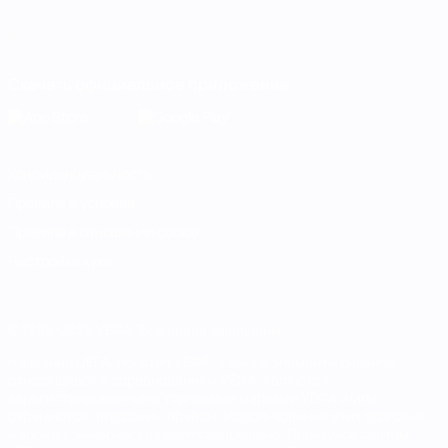
Русский
English
Français
Deutsch
Русский
Español
Italiano
Português
Скачать официальное приложение
Конфиденциальность
Правила и условия
Правила в отношении cookie
Настройки куки
© 1998-2026 УЕФА. Все права защищены
Название UEFA, логотип УЕФА, а также элементы дизайна,
относящиеся к соревнованиям УЕФА, являются
зарегистрированными торговыми марками УЕФА и/или
охраняются авторским правом. Использование этих торговых
марок в коммерческих целях запрещено. Пользуясь сайтом