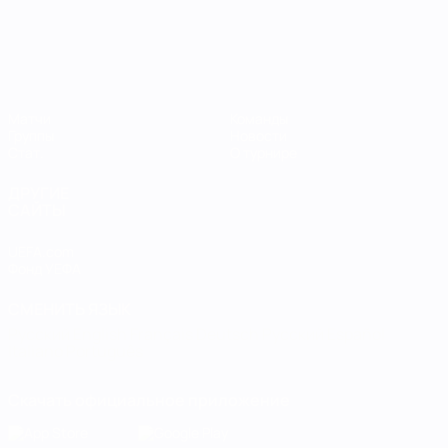
Матчи
Команды
Группы
Новости
Стат.
О турнире
ДРУГИЕ
САЙТЫ
UEFA.com
Фонд УЕФА
СМЕНИТЬ ЯЗЫК
Русский
English
Français
Deutsch
Русский
Español
Italiano
Português
Скачать официальное приложение