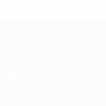
Дисциплина
Лига наций УЕФА среди женщин
Матчи
Команды
Группы
Новости
Стат.
О турнире
ДРУГИЕ
САЙТЫ
UEFA.com
Фонд УЕФА
СМЕНИТЬ ЯЗЫК