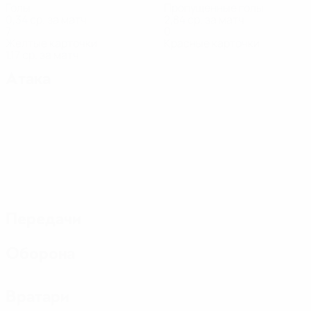
Голы
Пропущенные голы
0,34 ср. за матч
2,84 ср. за матч
7
0
Желтые карточки
Красные карточки
1,17 ср. за матч
Атака
Передачи
Оборона
Вратари