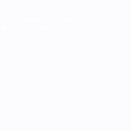
Русский
English
Français
Deutsch
Русский
Español
Italiano
Português
Скачать официальное приложение
Конфиденциальность
Правила и условия
Правила в отношении cookie
Настройки куки
© 1998-2026 УЕФА. Все права защищены
Название UEFA, логотип УЕФА, а также элементы дизайна,
относящиеся к соревнованиям УЕФА, являются
зарегистрированными торговыми марками УЕФА и/или
охраняются авторским правом. Использование этих торговых
марок в коммерческих целях запрещено. Пользуясь сайтом
UEFA.com, вы тем самым соглашаетесь с Правилами и