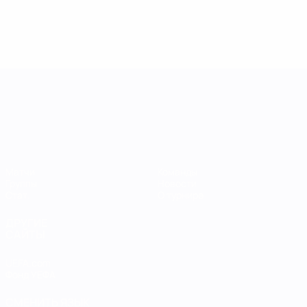
Лига наций УЕФА среди женщин
Матчи
Команды
Группы
Новости
Стат.
О турнире
ДРУГИЕ
САЙТЫ
UEFA.com
Фонд УЕФА
СМЕНИТЬ ЯЗЫК