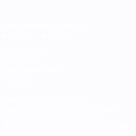
Русский
English
Français
Deutsch
Русский
Español
Italiano
Português
Скачать официальное приложение
Конфиденциальность
Правила и условия
Правила в отношении cookie
Настройки куки
© 1998-2026 УЕФА. Все права защищены
Название UEFA, логотип УЕФА, а также элементы дизайна,
относящиеся к соревнованиям УЕФА, являются
зарегистрированными торговыми марками УЕФА и/или
охраняются авторским правом. Использование этих торговых
марок в коммерческих целях запрещено. Пользуясь сайтом