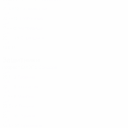
LVA
25
4
8
Склеменова
12
LVA
22
-
-
Торгошова
12
LVA
17
-
-
Матревица
12
LVA
20
-
-
Страздыня
23
LVA
19
6
13
Защитники
Возраст
СМ
ЗГ
Сондоре
2
LVA
26
1
-
Гаранча
2
LVA
22
-
-
Хропатая
5
LVA
21
3
-
Маирна
7
LVA
22
3
-
Лининя
7
LVA
25
-
-
Рочане
10
LVA
34
4
-
Брахмане
20