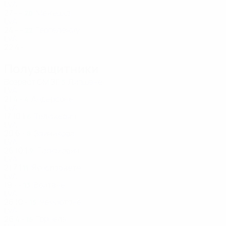
LVA
27
-
-
Межецка
20
LVA
24
-
-
Гергележиу
22
LVA
22
4
-
Полузащитники
Возраст
СМ
ЗГ
Липшане
3
LVA
21
4
-
Андерсоне
4
LVA
17
10
1
Телюкевич
6
LVA
20
6
-
Зайчикова
8
LVA
26
10
1
Полюхович
9
LVA
21
7
1
Яунславиете
11
LVA
19
-
-
Войтане
13
LVA
26
10
-
Чемиртане
15
LVA
26
4
-
Горнела
16