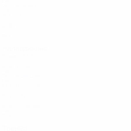
LVA
28
3
-
Валака
18
LVA
26
1
-
Миксоне
19
LVA
26
8
4
Штубе
20
LVA
26
7
-
Нападающие
Возраст
СМ
ЗГ
Ансоне
9
LVA
20
5
-
Сувитра
11
LVA
24
5
-
Шевцова
14
LVA
33
9
2
Данилова
17
LVA
22
4
-
Вушкане
18
LVA
20
10
-
Шенберга
21
LVA
23
10
-
Тренер