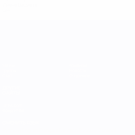
Лиене Вациете
LVA
Лига наций УЕФА среди женщин
Матчи
Команды
Группы
Новости
Стат.
О турнире
ДРУГИЕ
САЙТЫ
UEFA.com
Фонд УЕФА
СМЕНИТЬ ЯЗЫК
Русский
English
Français
Deutsch
Русский
Español