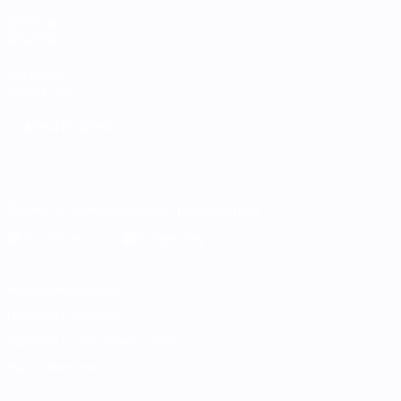
ДРУГИЕ
САЙТЫ
UEFA.com
Фонд УЕФА
СМЕНИТЬ ЯЗЫК
Русский
English
Français
Deutsch
Русский
Español
Italiano
Português
Скачать официальное приложение
Конфиденциальность
Правила и условия
Правила в отношении cookie
Настройки куки