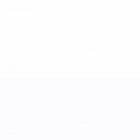
Главное
14
11
Голы
Пропущенные голы
1,4 ср. за матч
1,11 ср. за матч
25
1
Желтые карточки
Красные карточки
2,5 ср. за матч
0,1 ср. за матч
Вся статистика
Лига наций УЕФА среди женщин
Матчи
Команды
Группы
Новости
Стат.
О турнире